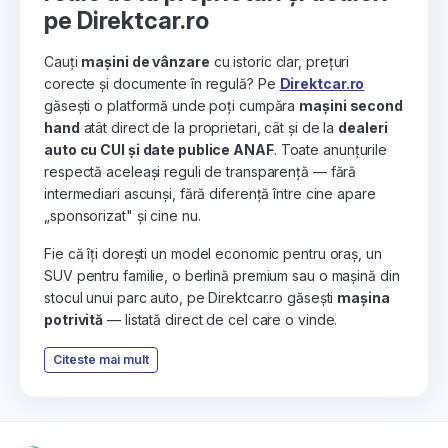
pe Direktcar.ro
Cauți
mașini de vânzare
cu istoric clar, prețuri
corecte și documente în regulă? Pe
Direktcar.ro
găsești o platformă unde poți cumpăra
mașini second
hand
atât direct de la proprietari, cât și de la
dealeri
auto cu CUI și date publice ANAF
. Toate anunțurile
respectă aceleași reguli de transparență — fără
intermediari ascunși, fără diferență între cine apare
„sponsorizat" și cine nu.
Fie că îți dorești un model economic pentru oraș, un
SUV pentru familie, o berlină premium sau o mașină din
stocul unui parc auto, pe Direktcar.ro găsești
mașina
potrivită
— listată direct de cel care o vinde.
Citeste mai mult