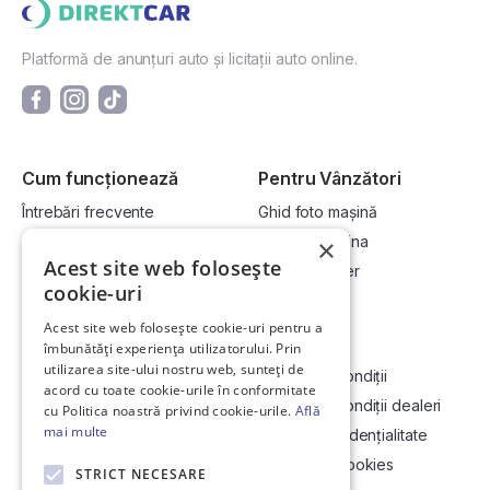
Platformă de anunțuri auto și licitații auto online.
Cum funcționează
Pentru Vânzători
Întrebări frecvente
Ghid foto mașină
Cum cumpăr la licitație?
Vinde-ți mașina
×
Acest site web folosește
Cum vând la licitație?
Devino dealer
cookie-uri
Acest site web folosește cookie-uri pentru a
Link-uri utile
Compania
îmbunătăți experiența utilizatorului. Prin
utilizarea site-ului nostru web, sunteți de
Informații utile vizionare
Termeni și condiții
acord cu toate cookie-urile în conformitate
Contact
Termeni și condiții dealeri
cu Politica noastră privind cookie-urile.
Află
mai multe
Soluționarea Online a litigiilor
Politică confidențialitate
ANCP
Politica de cookies
STRICT NECESARE