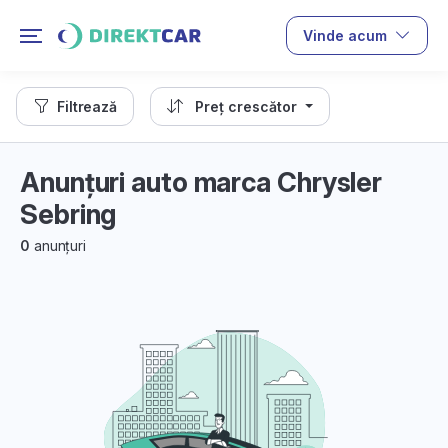
Vinde acum
Filtrează
Preț crescător
Anunțuri auto marca Chrysler
Sebring
0
anunțuri