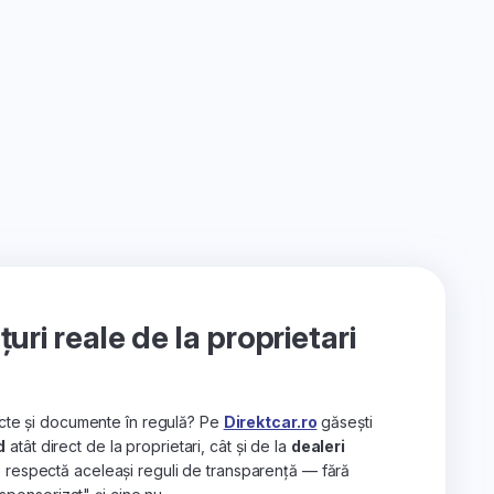
ri reale de la proprietari
recte și documente în regulă? Pe
Direktcar.ro
găsești
d
atât direct de la proprietari, cât și de la
dealeri
e respectă aceleași reguli de transparență — fără