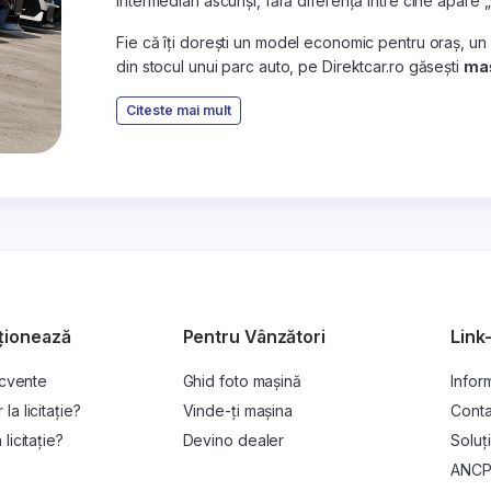
intermediari ascunși, fără diferență între cine apare 
Fie că îți dorești un model economic pentru oraș, un
din stocul unui parc auto, pe Direktcar.ro găsești
maș
Citeste mai mult
ționează
Pentru Vânzători
Link-
ecvente
Ghid foto mașină
Inform
a licitație?
Vinde-ți mașina
Conta
licitație?
Devino dealer
Soluți
ANC