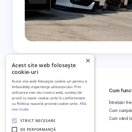
×
Acest site web folosește
cookie-uri
Acest site web folosește cookie-uri pentru a
îmbunătăți experiența utilizatorului. Prin
Cum func
utilizarea site-ului nostru web, sunteți de
acord cu toate cookie-urile în conformitate
Întrebări fr
Platformă de anunțuri auto și licitații
cu Politica noastră privind cookie-urile.
Află
auto online.
mai multe
Cum cumpăr l
Cum vând la 
STRICT NECESARE
DE PERFORMANȚĂ