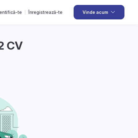
entifică-te
Înregistrează-te
Vinde acum
 2 CV