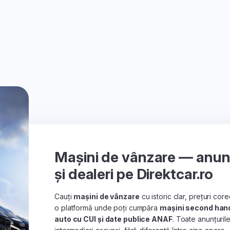
Mașini de vânzare — anunțu
și dealeri pe Direktcar.ro
Cauți
mașini de vânzare
cu istoric clar, prețuri co
o platformă unde poți cumpăra
mașini second han
auto cu CUI și date publice ANAF
. Toate anunțuril