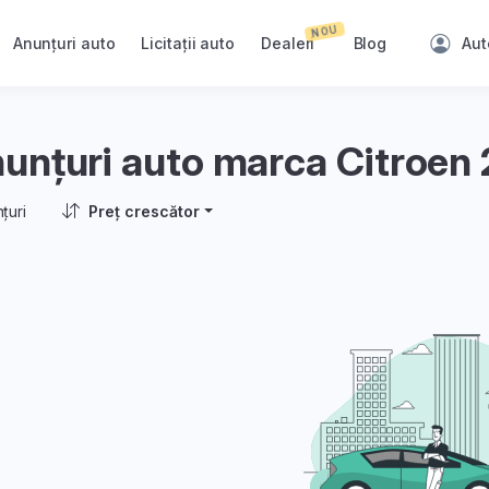
NOU
Anunțuri auto
Licitații auto
Dealeri
Blog
Aut
unțuri auto marca Citroen
țuri
Preț crescător