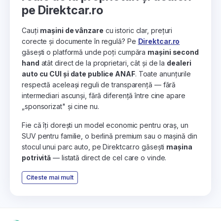
pe Direktcar.ro
Cauți
mașini de vânzare
cu istoric clar, prețuri
corecte și documente în regulă? Pe
Direktcar.ro
găsești o platformă unde poți cumpăra
mașini second
hand
atât direct de la proprietari, cât și de la
dealeri
auto cu CUI și date publice ANAF
. Toate anunțurile
respectă aceleași reguli de transparență — fără
intermediari ascunși, fără diferență între cine apare
„sponsorizat" și cine nu.
Fie că îți dorești un model economic pentru oraș, un
SUV pentru familie, o berlină premium sau o mașină din
stocul unui parc auto, pe Direktcar.ro găsești
mașina
potrivită
— listată direct de cel care o vinde.
Citeste mai mult