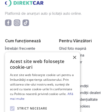
Platformă de anunțuri auto și licitații auto online.
Cum funcționează
Pentru Vânzători
Întrebări frecvente
Ghid foto mașină
Cum cumpăr la licitație?
Vinde-ți mașina
×
Acest site web folosește
Cum vând la licitație?
Devino dealer
cookie-uri
Acest site web folosește cookie-uri pentru a
Link-uri utile
Compania
îmbunătăți experiența utilizatorului. Prin
utilizarea site-ului nostru web, sunteți de
Informații utile vizionare
Termeni și condiții
acord cu toate cookie-urile în conformitate
Contact
Termeni și condiții dealeri
cu Politica noastră privind cookie-urile.
Află
mai multe
Soluționarea Online a litigiilor
Politică confidențialitate
ANCP
Politica de cookies
STRICT NECESARE