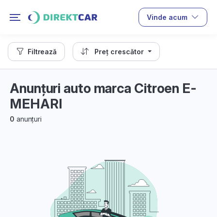
Vinde acum
Filtrează
Preț crescător
Anunțuri auto marca Citroen E-
MEHARI
0
anunțuri