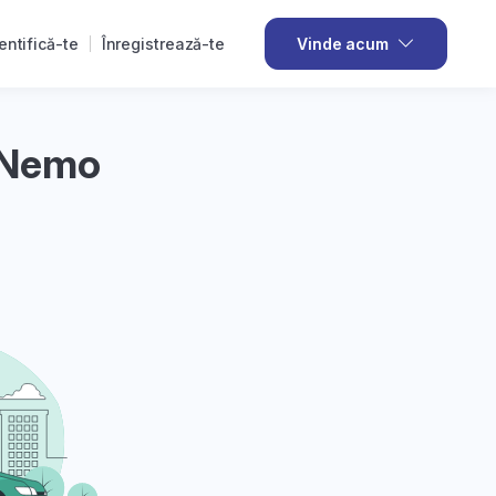
entifică-te
Înregistrează-te
Vinde acum
n Nemo