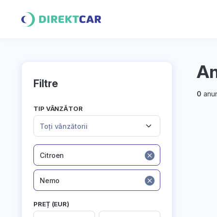
An
Filtre
0
anun
TIP VÂNZĂTOR
Toți vânzătorii
Citroen
Nemo
PREȚ (EUR)