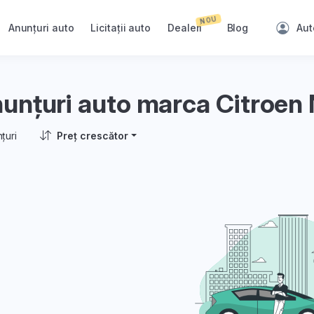
NOU
Anunțuri auto
Licitații auto
Dealeri
Blog
Aut
unțuri auto marca Citroe
țuri
Preț crescător