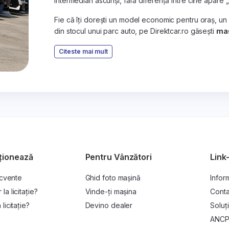
intermediari ascunși, fără diferență între cine apare 
Fie că îți dorești un model economic pentru oraș, un
din stocul unui parc auto, pe Direktcar.ro găsești
maș
Citeste mai mult
ționează
Pentru Vânzători
Link-
ecvente
Ghid foto mașină
Inform
a licitație?
Vinde-ți mașina
Conta
licitație?
Devino dealer
Soluți
ANC