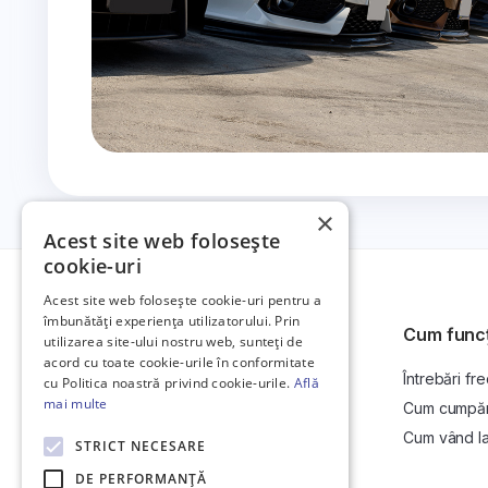
×
Acest site web folosește
cookie-uri
Acest site web folosește cookie-uri pentru a
îmbunătăți experiența utilizatorului. Prin
Cum func
utilizarea site-ului nostru web, sunteți de
acord cu toate cookie-urile în conformitate
Întrebări fr
Platformă de anunțuri auto și licitații
cu Politica noastră privind cookie-urile.
Află
auto online.
mai multe
Cum cumpăr l
Cum vând la 
STRICT NECESARE
DE PERFORMANȚĂ