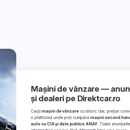
Mașini de vânzare — anunțu
și dealeri pe Direktcar.ro
Cauți
mașini de vânzare
cu istoric clar, prețuri co
o platformă unde poți cumpăra
mașini second han
auto cu CUI și date publice ANAF
. Toate anunțuril