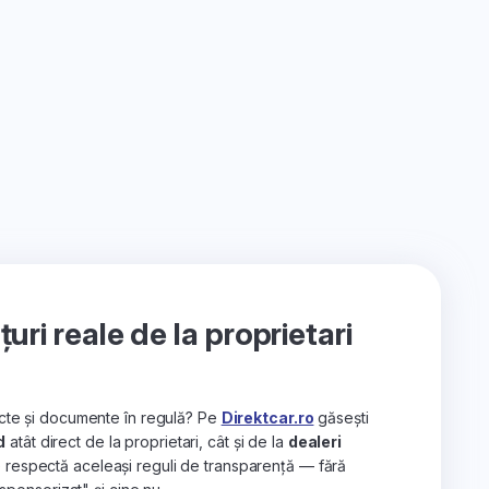
ri reale de la proprietari
recte și documente în regulă? Pe
Direktcar.ro
găsești
d
atât direct de la proprietari, cât și de la
dealeri
e respectă aceleași reguli de transparență — fără