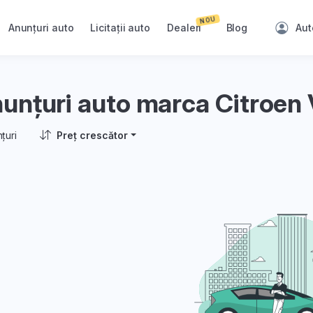
NOU
Anunțuri auto
Licitații auto
Dealeri
Blog
Aut
unțuri auto marca Citroen 
țuri
Preț crescător