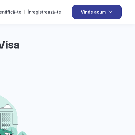
entifică-te
Înregistrează-te
Vinde acum
Visa