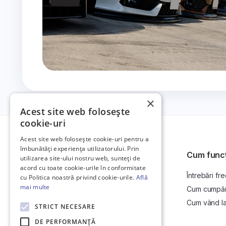
×
Acest site web folosește
cookie-uri
Acest site web folosește cookie-uri pentru a
îmbunătăți experiența utilizatorului. Prin
Cum func
utilizarea site-ului nostru web, sunteți de
acord cu toate cookie-urile în conformitate
Întrebări fr
Platformă de anunțuri auto și licitații
cu Politica noastră privind cookie-urile.
Află
auto online.
mai multe
Cum cumpăr l
Cum vând la 
STRICT NECESARE
DE PERFORMANȚĂ