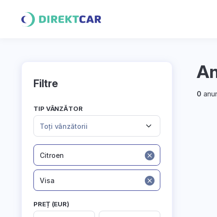
An
Filtre
0
anun
TIP VÂNZĂTOR
Toți vânzătorii
Citroen
Visa
PREȚ (EUR)