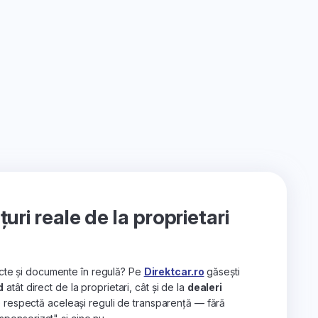
ri reale de la proprietari
recte și documente în regulă? Pe
Direktcar.ro
găsești
d
atât direct de la proprietari, cât și de la
dealeri
e respectă aceleași reguli de transparență — fără