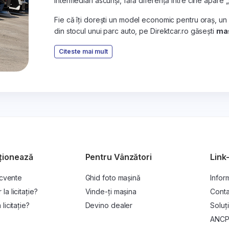
intermediari ascunși, fără diferență între cine apare 
Fie că îți dorești un model economic pentru oraș, un
din stocul unui parc auto, pe Direktcar.ro găsești
maș
Citeste mai mult
ționează
Pentru Vânzători
Link-
ecvente
Ghid foto mașină
Inform
a licitație?
Vinde-ți mașina
Conta
licitație?
Devino dealer
Soluți
ANC