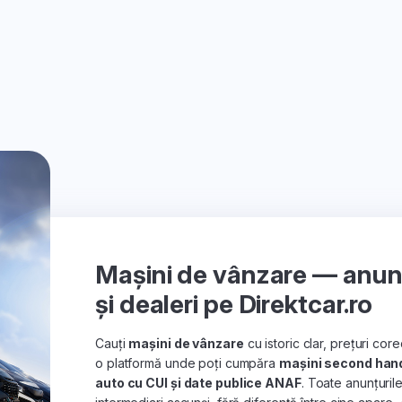
Mașini de vânzare — anunțu
și dealeri pe Direktcar.ro
Cauți
mașini de vânzare
cu istoric clar, prețuri co
o platformă unde poți cumpăra
mașini second han
auto cu CUI și date publice ANAF
. Toate anunțuril