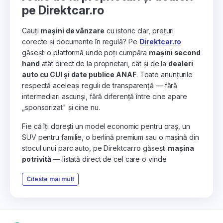
pe Direktcar.ro
Cauți
mașini de vânzare
cu istoric clar, prețuri
corecte și documente în regulă? Pe
Direktcar.ro
găsești o platformă unde poți cumpăra
mașini second
hand
atât direct de la proprietari, cât și de la
dealeri
auto cu CUI și date publice ANAF
. Toate anunțurile
respectă aceleași reguli de transparență — fără
intermediari ascunși, fără diferență între cine apare
„sponsorizat" și cine nu.
Fie că îți dorești un model economic pentru oraș, un
SUV pentru familie, o berlină premium sau o mașină din
stocul unui parc auto, pe Direktcar.ro găsești
mașina
potrivită
— listată direct de cel care o vinde.
Citeste mai mult