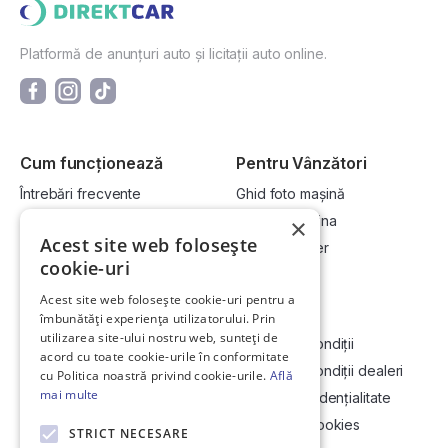
Platformă de anunțuri auto și licitații auto online.
Cum funcționează
Pentru Vânzători
Întrebări frecvente
Ghid foto mașină
Cum cumpăr la licitație?
Vinde-ți mașina
×
Acest site web folosește
Cum vând la licitație?
Devino dealer
cookie-uri
Acest site web folosește cookie-uri pentru a
Link-uri utile
Compania
îmbunătăți experiența utilizatorului. Prin
utilizarea site-ului nostru web, sunteți de
Informații utile vizionare
Termeni și condiții
acord cu toate cookie-urile în conformitate
Contact
Termeni și condiții dealeri
cu Politica noastră privind cookie-urile.
Află
mai multe
Soluționarea Online a litigiilor
Politică confidențialitate
ANCP
Politica de cookies
STRICT NECESARE