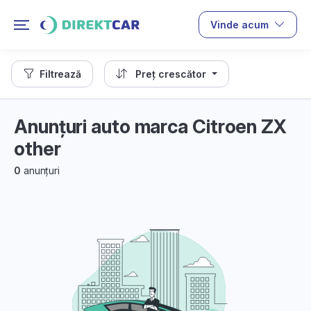
Vinde acum
Filtrează
Preț crescător
Anunțuri auto marca Citroen ZX
other
0
anunțuri