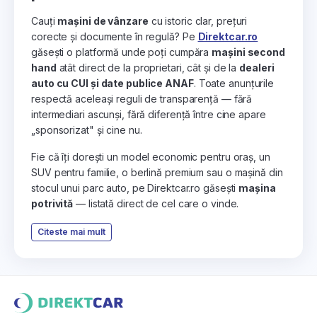
Cauți
mașini de vânzare
cu istoric clar, prețuri
corecte și documente în regulă? Pe
Direktcar.ro
găsești o platformă unde poți cumpăra
mașini second
hand
atât direct de la proprietari, cât și de la
dealeri
auto cu CUI și date publice ANAF
. Toate anunțurile
respectă aceleași reguli de transparență — fără
intermediari ascunși, fără diferență între cine apare
„sponsorizat" și cine nu.
Fie că îți dorești un model economic pentru oraș, un
SUV pentru familie, o berlină premium sau o mașină din
stocul unui parc auto, pe Direktcar.ro găsești
mașina
potrivită
— listată direct de cel care o vinde.
Citeste mai mult