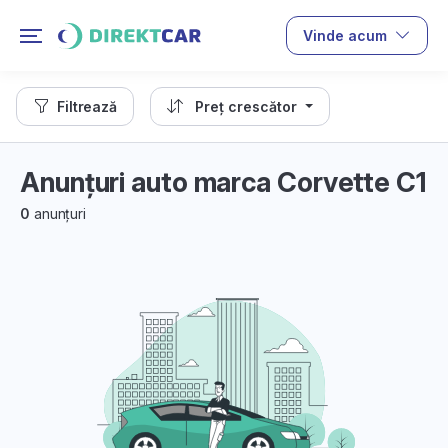
Vinde acum
Filtrează
Preț crescător
Anunțuri auto marca Corvette C1
0
anunțuri