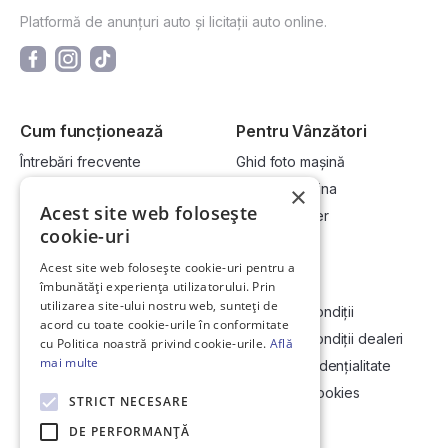
Platformă de anunțuri auto și licitații auto online.
Cum funcționează
Pentru Vânzători
Întrebări frecvente
Ghid foto mașină
Cum cumpăr la licitație?
Vinde-ți mașina
×
Acest site web folosește
Cum vând la licitație?
Devino dealer
cookie-uri
Acest site web folosește cookie-uri pentru a
Link-uri utile
Compania
îmbunătăți experiența utilizatorului. Prin
utilizarea site-ului nostru web, sunteți de
Informații utile vizionare
Termeni și condiții
acord cu toate cookie-urile în conformitate
Contact
Termeni și condiții dealeri
cu Politica noastră privind cookie-urile.
Află
mai multe
Soluționarea Online a litigiilor
Politică confidențialitate
ANCP
Politica de cookies
STRICT NECESARE
Hartă site
DE PERFORMANȚĂ