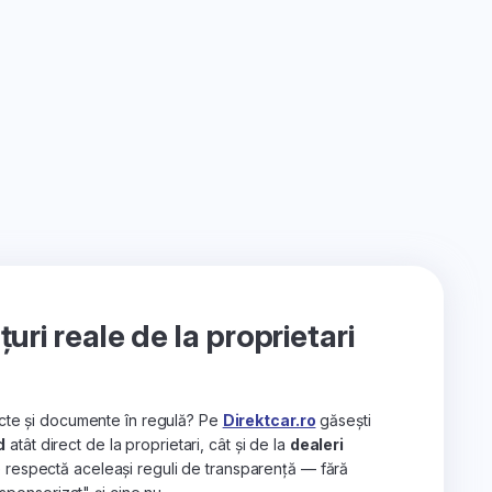
ri reale de la proprietari
recte și documente în regulă? Pe
Direktcar.ro
găsești
d
atât direct de la proprietari, cât și de la
dealeri
e respectă aceleași reguli de transparență — fără