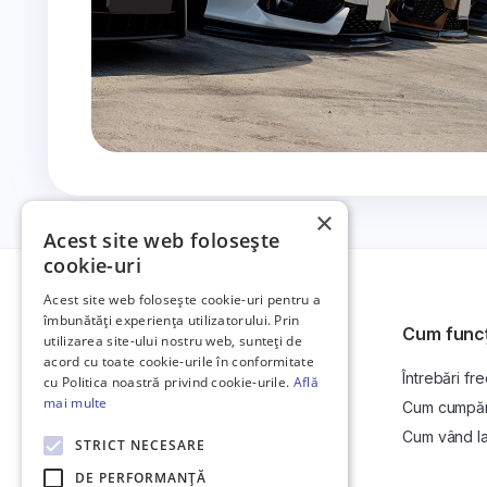
×
Acest site web folosește
cookie-uri
Acest site web folosește cookie-uri pentru a
îmbunătăți experiența utilizatorului. Prin
Cum func
utilizarea site-ului nostru web, sunteți de
acord cu toate cookie-urile în conformitate
Întrebări fr
Platformă de anunțuri auto și licitații
cu Politica noastră privind cookie-urile.
Află
auto online.
mai multe
Cum cumpăr l
Cum vând la 
STRICT NECESARE
DE PERFORMANȚĂ