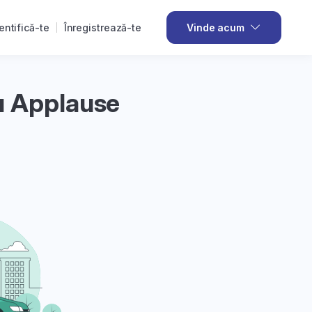
entifică-te
Înregistrează-te
Vinde acum
u Applause