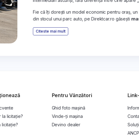
intermediari ascunși, fără diferență între cine apare 
Fie că îți dorești un model economic pentru oraș, un
din stocul unui parc auto, pe Direktcar.ro găsești
maș
Citeste mai mult
ționează
Pentru Vânzători
Link-
ecvente
Ghid foto mașină
Inform
a licitație?
Vinde-ți mașina
Conta
licitație?
Devino dealer
Soluți
ANC