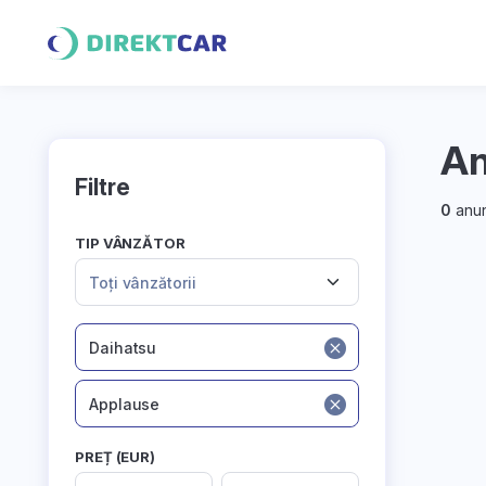
An
Filtre
0
anun
TIP VÂNZĂTOR
Toți vânzătorii
Daihatsu
Applause
PREȚ (EUR)