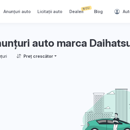
NOU
Anunțuri auto
Licitații auto
Dealeri
Blog
Aut
unțuri auto marca Daihats
țuri
Preț crescător