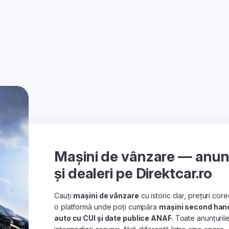
Mașini de vânzare — anunțu
și dealeri pe Direktcar.ro
Cauți
mașini de vânzare
cu istoric clar, prețuri co
o platformă unde poți cumpăra
mașini second han
auto cu CUI și date publice ANAF
. Toate anunțuril