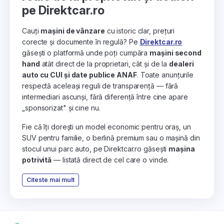
pe Direktcar.ro
Cauți
mașini de vânzare
cu istoric clar, prețuri
corecte și documente în regulă? Pe
Direktcar.ro
găsești o platformă unde poți cumpăra
mașini second
hand
atât direct de la proprietari, cât și de la
dealeri
auto cu CUI și date publice ANAF
. Toate anunțurile
respectă aceleași reguli de transparență — fără
intermediari ascunși, fără diferență între cine apare
„sponsorizat" și cine nu.
Fie că îți dorești un model economic pentru oraș, un
SUV pentru familie, o berlină premium sau o mașină din
stocul unui parc auto, pe Direktcar.ro găsești
mașina
potrivită
— listată direct de cel care o vinde.
Citeste mai mult