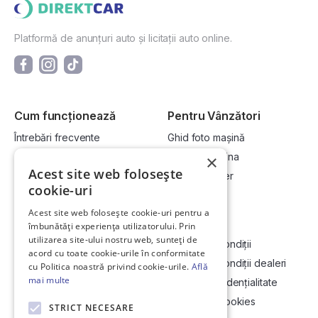
Platformă de anunțuri auto și licitații auto online.
Cum funcționează
Pentru Vânzători
Întrebări frecvente
Ghid foto mașină
Cum cumpăr la licitație?
Vinde-ți mașina
×
Acest site web folosește
Cum vând la licitație?
Devino dealer
cookie-uri
Acest site web folosește cookie-uri pentru a
Link-uri utile
Compania
îmbunătăți experiența utilizatorului. Prin
utilizarea site-ului nostru web, sunteți de
Informații utile vizionare
Termeni și condiții
acord cu toate cookie-urile în conformitate
Contact
Termeni și condiții dealeri
cu Politica noastră privind cookie-urile.
Află
mai multe
Soluționarea Online a litigiilor
Politică confidențialitate
ANCP
Politica de cookies
STRICT NECESARE