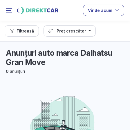
Vinde acum
Filtrează
Preț crescător
Anunțuri auto marca Daihatsu
Gran Move
0
anunțuri