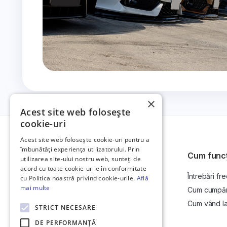
×
Acest site web folosește
cookie-uri
Acest site web folosește cookie-uri pentru a
îmbunătăți experiența utilizatorului. Prin
Cum func
utilizarea site-ului nostru web, sunteți de
acord cu toate cookie-urile în conformitate
Întrebări fr
Platformă de anunțuri auto și licitații
cu Politica noastră privind cookie-urile.
Află
auto online.
mai multe
Cum cumpăr l
Cum vând la 
STRICT NECESARE
DE PERFORMANȚĂ