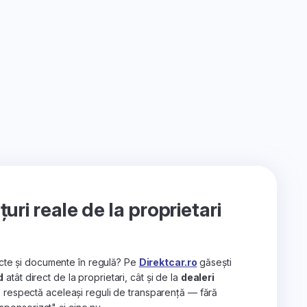
ri reale de la proprietari
recte și documente în regulă? Pe
Direktcar.ro
găsești
d
atât direct de la proprietari, cât și de la
dealeri
e respectă aceleași reguli de transparență — fără