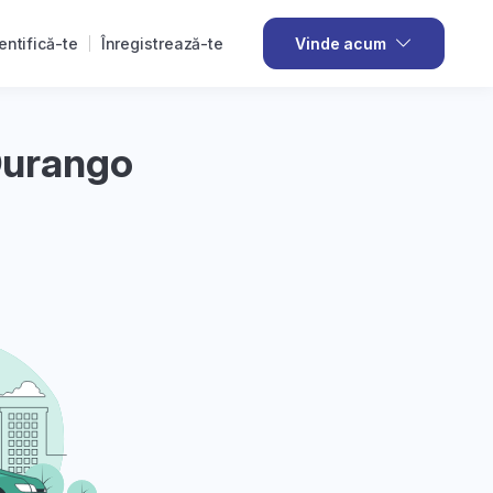
entifică-te
Înregistrează-te
Vinde acum
Durango