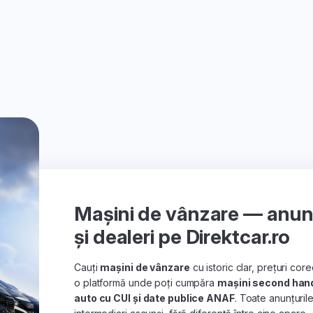
Mașini de vânzare — anunțu
și dealeri pe Direktcar.ro
Cauți
mașini de vânzare
cu istoric clar, prețuri co
o platformă unde poți cumpăra
mașini second han
auto cu CUI și date publice ANAF
. Toate anunțuril