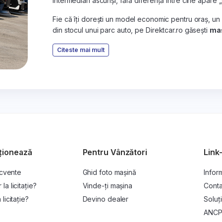
intermediari ascunși, fără diferență între cine apare 
Fie că îți dorești un model economic pentru oraș, un
din stocul unui parc auto, pe Direktcar.ro găsești
maș
Citeste mai mult
ționează
Pentru Vânzători
Link-
ecvente
Ghid foto mașină
Inform
a licitație?
Vinde-ți mașina
Conta
licitație?
Devino dealer
Soluți
ANC