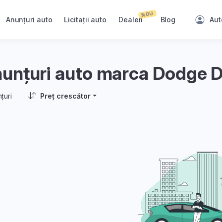
NOU
Anunțuri auto
Licitații auto
Dealeri
Blog
Aut
unțuri auto marca Dodge 
țuri
Preț crescător