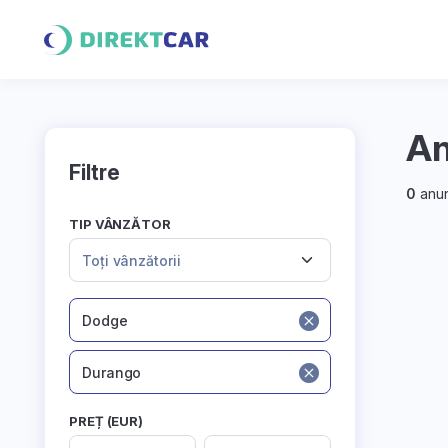
An
Filtre
0
anun
TIP VÂNZĂTOR
Toți vânzătorii
Dodge
Durango
PREȚ (EUR)