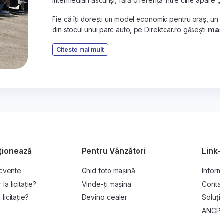
intermediari ascunși, fără diferență între cine apare 
Fie că îți dorești un model economic pentru oraș, un
din stocul unui parc auto, pe Direktcar.ro găsești
maș
Citeste mai mult
ționează
Pentru Vânzători
Link-
ecvente
Ghid foto mașină
Inform
a licitație?
Vinde-ți mașina
Conta
licitație?
Devino dealer
Soluți
ANC