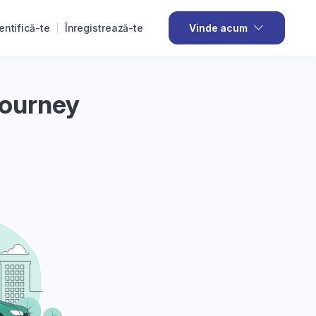
entifică-te
Înregistrează-te
Vinde acum
Journey