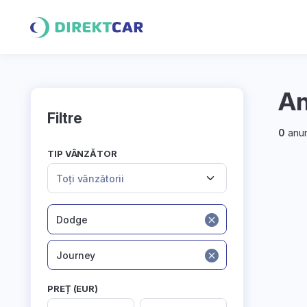
An
Filtre
0
anun
TIP VÂNZĂTOR
Toți vânzătorii
Dodge
Journey
PREȚ (EUR)