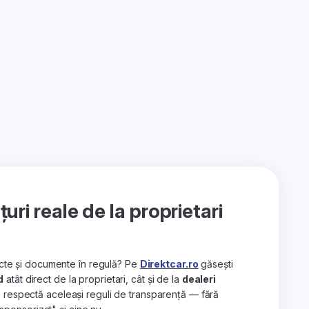
ri reale de la proprietari
recte și documente în regulă? Pe
Direktcar.ro
găsești
d
atât direct de la proprietari, cât și de la
dealeri
e respectă aceleași reguli de transparență — fără