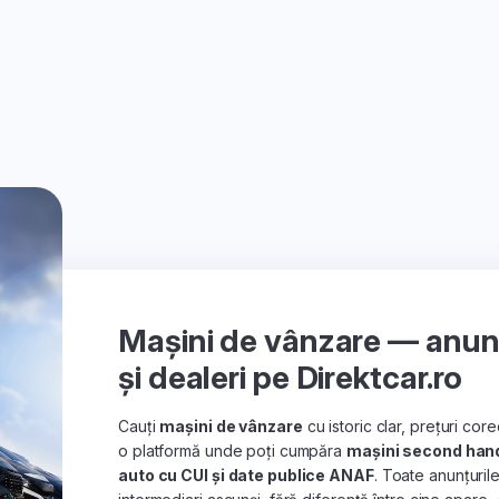
Mașini de vânzare — anunțu
și dealeri pe Direktcar.ro
Cauți
mașini de vânzare
cu istoric clar, prețuri co
o platformă unde poți cumpăra
mașini second han
auto cu CUI și date publice ANAF
. Toate anunțuril