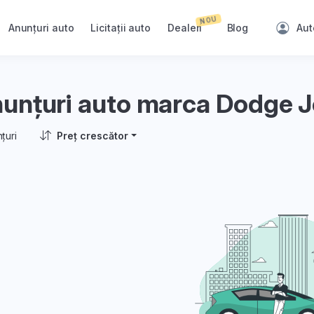
NOU
Anunțuri auto
Licitații auto
Dealeri
Blog
Aut
unțuri auto marca Dodge 
țuri
Preț crescător