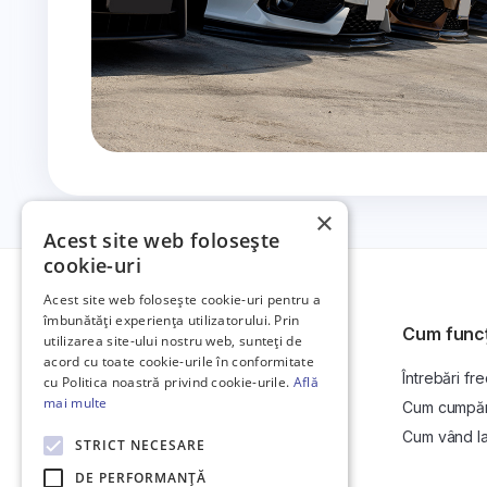
×
Acest site web folosește
cookie-uri
Acest site web folosește cookie-uri pentru a
îmbunătăți experiența utilizatorului. Prin
Cum func
utilizarea site-ului nostru web, sunteți de
acord cu toate cookie-urile în conformitate
Întrebări fr
Platformă de anunțuri auto și licitații
cu Politica noastră privind cookie-urile.
Află
auto online.
mai multe
Cum cumpăr l
Cum vând la 
STRICT NECESARE
DE PERFORMANȚĂ