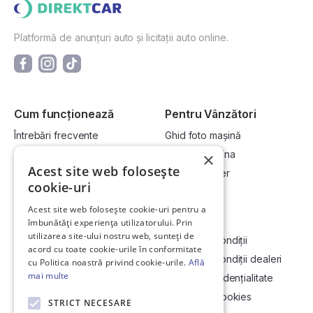
Platformă de anunțuri auto și licitații auto online.
Cum funcționează
Pentru Vânzători
Întrebări frecvente
Ghid foto mașină
Cum cumpăr la licitație?
Vinde-ți mașina
×
Acest site web folosește
Cum vând la licitație?
Devino dealer
cookie-uri
Acest site web folosește cookie-uri pentru a
Link-uri utile
Compania
îmbunătăți experiența utilizatorului. Prin
utilizarea site-ului nostru web, sunteți de
Informații utile vizionare
Termeni și condiții
acord cu toate cookie-urile în conformitate
Contact
Termeni și condiții dealeri
cu Politica noastră privind cookie-urile.
Află
mai multe
Soluționarea Online a litigiilor
Politică confidențialitate
ANCP
Politica de cookies
STRICT NECESARE