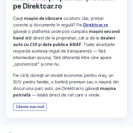
pe Direktcar.ro
Cauți
mașini de vânzare
cu istoric clar, prețuri
corecte și documente în regulă? Pe
Direktcar.ro
găsești o platformă unde poți cumpăra
mașini second
hand
atât direct de la proprietari, cât și de la
dealeri
auto cu CUI și date publice ANAF
. Toate anunțurile
respectă aceleași reguli de transparență — fără
intermediari ascunși, fără diferență între cine apare
„sponsorizat" și cine nu.
Fie că îți dorești un model economic pentru oraș, un
SUV pentru familie, o berlină premium sau o mașină din
stocul unui parc auto, pe Direktcar.ro găsești
mașina
potrivită
— listată direct de cel care o vinde.
Citeste mai mult