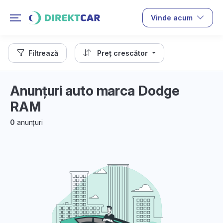
Vinde acum
Filtrează
Preț crescător
Anunțuri auto marca Dodge
RAM
0
anunțuri