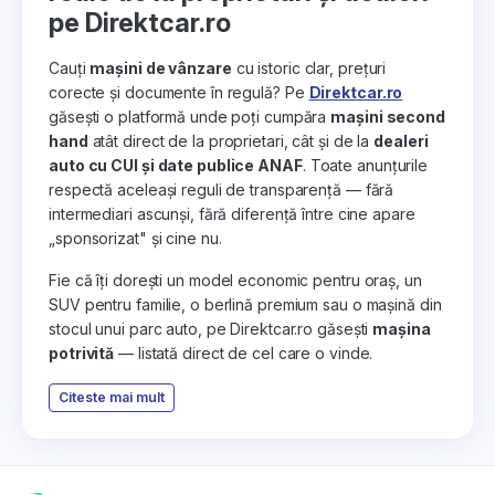
pe Direktcar.ro
Cauți
mașini de vânzare
cu istoric clar, prețuri
corecte și documente în regulă? Pe
Direktcar.ro
găsești o platformă unde poți cumpăra
mașini second
hand
atât direct de la proprietari, cât și de la
dealeri
auto cu CUI și date publice ANAF
. Toate anunțurile
respectă aceleași reguli de transparență — fără
intermediari ascunși, fără diferență între cine apare
„sponsorizat" și cine nu.
Fie că îți dorești un model economic pentru oraș, un
SUV pentru familie, o berlină premium sau o mașină din
stocul unui parc auto, pe Direktcar.ro găsești
mașina
potrivită
— listată direct de cel care o vinde.
Citeste mai mult