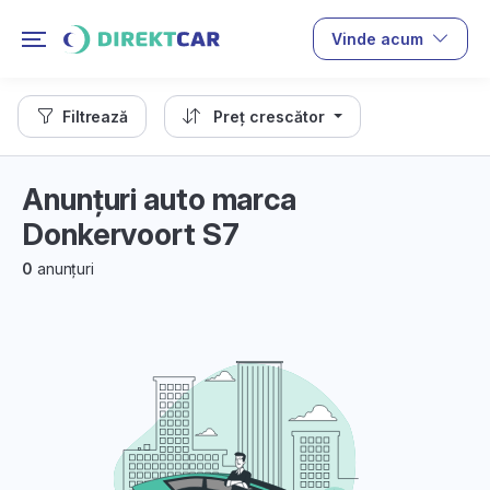
Vinde acum
Filtrează
Preț crescător
Anunțuri auto marca
Donkervoort S7
0
anunțuri