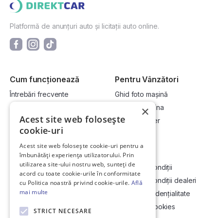
Platformă de anunțuri auto și licitații auto online.
Cum funcționează
Pentru Vânzători
Întrebări frecvente
Ghid foto mașină
Cum cumpăr la licitație?
Vinde-ți mașina
×
Acest site web folosește
Cum vând la licitație?
Devino dealer
cookie-uri
Acest site web folosește cookie-uri pentru a
Link-uri utile
Compania
îmbunătăți experiența utilizatorului. Prin
utilizarea site-ului nostru web, sunteți de
Informații utile vizionare
Termeni și condiții
acord cu toate cookie-urile în conformitate
Contact
Termeni și condiții dealeri
cu Politica noastră privind cookie-urile.
Află
mai multe
Soluționarea Online a litigiilor
Politică confidențialitate
ANCP
Politica de cookies
STRICT NECESARE