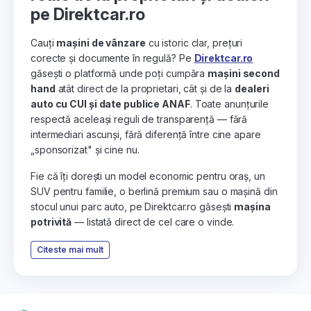
pe Direktcar.ro
Cauți
mașini de vânzare
cu istoric clar, prețuri
corecte și documente în regulă? Pe
Direktcar.ro
găsești o platformă unde poți cumpăra
mașini second
hand
atât direct de la proprietari, cât și de la
dealeri
auto cu CUI și date publice ANAF
. Toate anunțurile
respectă aceleași reguli de transparență — fără
intermediari ascunși, fără diferență între cine apare
„sponsorizat" și cine nu.
Fie că îți dorești un model economic pentru oraș, un
SUV pentru familie, o berlină premium sau o mașină din
stocul unui parc auto, pe Direktcar.ro găsești
mașina
potrivită
— listată direct de cel care o vinde.
Citeste mai mult