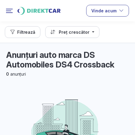
Vinde acum
Filtrează
Preț crescător
Anunțuri auto marca DS
Automobiles DS4 Crossback
0
anunțuri