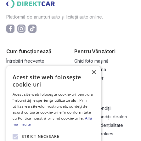
Platformă de anunțuri auto și licitații auto online.
Cum funcționează
Pentru Vânzători
Întrebări frecvente
Ghid foto mașină
Cum cumpăr la licitație?
Vinde-ți mașina
×
Acest site web folosește
Cum vând la licitație?
Devino dealer
cookie-uri
Acest site web folosește cookie-uri pentru a
Link-uri utile
Compania
îmbunătăți experiența utilizatorului. Prin
utilizarea site-ului nostru web, sunteți de
Informații utile vizionare
Termeni și condiții
acord cu toate cookie-urile în conformitate
Contact
Termeni și condiții dealeri
cu Politica noastră privind cookie-urile.
Află
mai multe
Soluționarea Online a litigiilor
Politică confidențialitate
ANCP
Politica de cookies
STRICT NECESARE