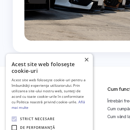
×
Acest site web folosește
cookie-uri
Acest site web folosește cookie-uri pentru a
îmbunătăți experiența utilizatorului. Prin
Cum func
utilizarea site-ului nostru web, sunteți de
acord cu toate cookie-urile în conformitate
Întrebări fr
Platformă de anunțuri auto și licitații
cu Politica noastră privind cookie-urile.
Află
auto online.
mai multe
Cum cumpăr l
Cum vând la 
STRICT NECESARE
DE PERFORMANȚĂ