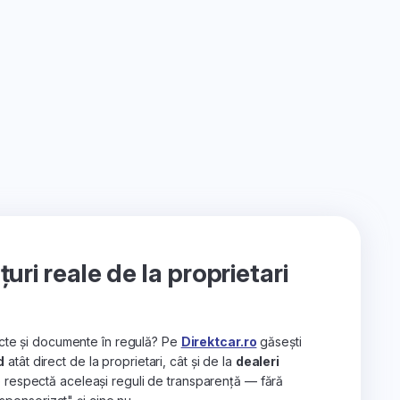
ri reale de la proprietari
recte și documente în regulă? Pe
Direktcar.ro
găsești
d
atât direct de la proprietari, cât și de la
dealeri
e respectă aceleași reguli de transparență — fără