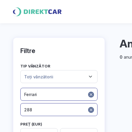
An
Filtre
0
anun
TIP VÂNZĂTOR
Toți vânzătorii
Ferrari
288
PREȚ (EUR)