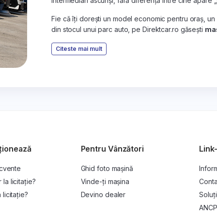
intermediari ascunși, fără diferență între cine apare 
Fie că îți dorești un model economic pentru oraș, un
din stocul unui parc auto, pe Direktcar.ro găsești
maș
Citeste mai mult
ționează
Pentru Vânzători
Link-
ecvente
Ghid foto mașină
Inform
a licitație?
Vinde-ți mașina
Conta
licitație?
Devino dealer
Soluți
ANC