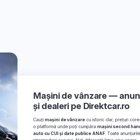
Mașini de vânzare — anunțu
și dealeri pe Direktcar.ro
Cauți
mașini de vânzare
cu istoric clar, prețuri co
o platformă unde poți cumpăra
mașini second han
auto cu CUI și date publice ANAF
. Toate anunțuril