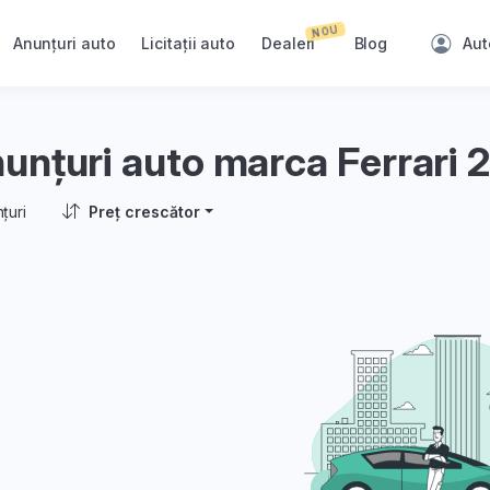
NOU
Anunțuri auto
Licitații auto
Dealeri
Blog
Aut
unțuri auto marca Ferrari 
țuri
Preț crescător