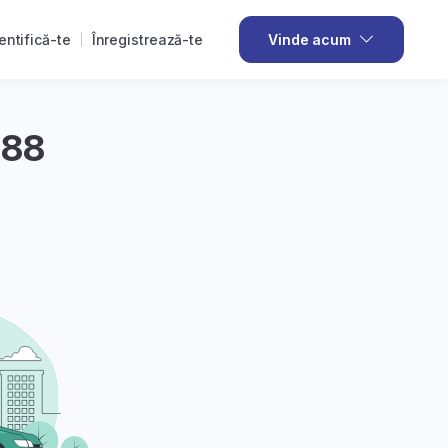
entifică-te
Înregistrează-te
Vinde acum
288