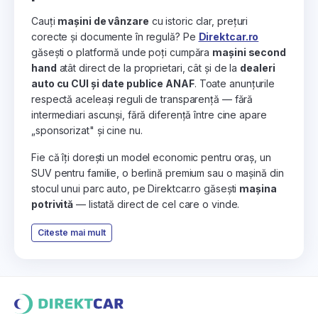
Cauți
mașini de vânzare
cu istoric clar, prețuri
corecte și documente în regulă? Pe
Direktcar.ro
găsești o platformă unde poți cumpăra
mașini second
hand
atât direct de la proprietari, cât și de la
dealeri
auto cu CUI și date publice ANAF
. Toate anunțurile
respectă aceleași reguli de transparență — fără
intermediari ascunși, fără diferență între cine apare
„sponsorizat" și cine nu.
Fie că îți dorești un model economic pentru oraș, un
SUV pentru familie, o berlină premium sau o mașină din
stocul unui parc auto, pe Direktcar.ro găsești
mașina
potrivită
— listată direct de cel care o vinde.
Citeste mai mult