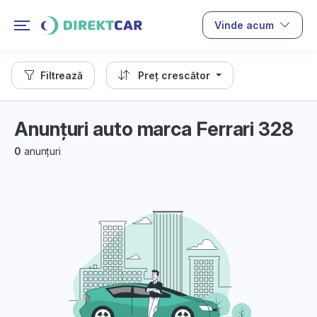
Vinde acum
Filtrează
Preț crescător
Anunțuri auto marca Ferrari 328
0
anunțuri