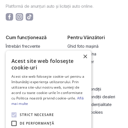
Platformă de anunțuri auto și licitații auto online.
Cum funcționează
Pentru Vânzători
Întrebări frecvente
Ghid foto mașină
Cum cumpăr la licitație?
Vinde-ți mașina
×
Acest site web folosește
Cum vând la licitație?
Devino dealer
cookie-uri
Acest site web folosește cookie-uri pentru a
Link-uri utile
Compania
îmbunătăți experiența utilizatorului. Prin
utilizarea site-ului nostru web, sunteți de
Informații utile vizionare
Termeni și condiții
acord cu toate cookie-urile în conformitate
Contact
Termeni și condiții dealeri
cu Politica noastră privind cookie-urile.
Află
mai multe
Soluționarea Online a litigiilor
Politică confidențialitate
ANCP
Politica de cookies
STRICT NECESARE
Hartă site
DE PERFORMANȚĂ