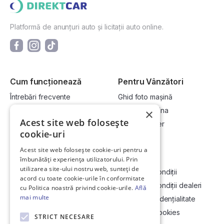
Platformă de anunțuri auto și licitații auto online.
Cum funcționează
Pentru Vânzători
Întrebări frecvente
Ghid foto mașină
Cum cumpăr la licitație?
Vinde-ți mașina
×
Acest site web folosește
Cum vând la licitație?
Devino dealer
cookie-uri
Acest site web folosește cookie-uri pentru a
Link-uri utile
Compania
îmbunătăți experiența utilizatorului. Prin
utilizarea site-ului nostru web, sunteți de
Informații utile vizionare
Termeni și condiții
acord cu toate cookie-urile în conformitate
Contact
Termeni și condiții dealeri
cu Politica noastră privind cookie-urile.
Află
mai multe
Soluționarea Online a litigiilor
Politică confidențialitate
ANCP
Politica de cookies
STRICT NECESARE