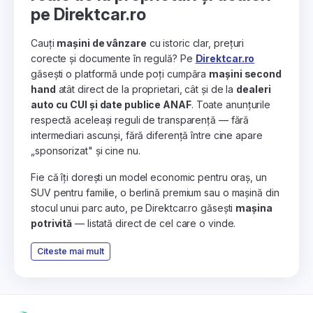
pe Direktcar.ro
Cauți
mașini de vânzare
cu istoric clar, prețuri
corecte și documente în regulă? Pe
Direktcar.ro
găsești o platformă unde poți cumpăra
mașini second
hand
atât direct de la proprietari, cât și de la
dealeri
auto cu CUI și date publice ANAF
. Toate anunțurile
respectă aceleași reguli de transparență — fără
intermediari ascunși, fără diferență între cine apare
„sponsorizat" și cine nu.
Fie că îți dorești un model economic pentru oraș, un
SUV pentru familie, o berlină premium sau o mașină din
stocul unui parc auto, pe Direktcar.ro găsești
mașina
potrivită
— listată direct de cel care o vinde.
Citeste mai mult