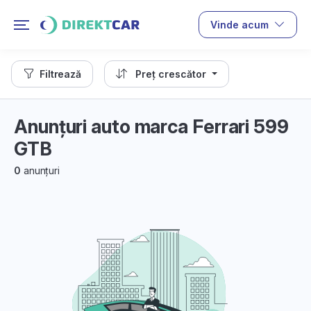
Vinde acum
Filtrează
Preț crescător
Anunțuri auto marca Ferrari 599
GTB
0
anunțuri