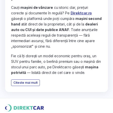
Cauți
mașini de vânzare
cu istoric clar, prețuri
corecte și documente în regulă? Pe
Direktcar.ro
găsești o platformă unde poți cumpăra
mașini second
hand
atât direct de la proprietari, cât și de la
dealeri
auto cu CUI și date publice ANAF
. Toate anunțurile
respectă aceleași reguli de transparență — fără
intermediari ascunși, fără diferență între cine apare
„sponsorizat" și cine nu.
Fie că îți dorești un model economic pentru oraș, un
SUV pentru familie, o berlină premium sau o mașină din
stocul unui parc auto, pe Direktcar.ro găsești
mașina
potrivită
— listată direct de cel care o vinde.
Citeste mai mult