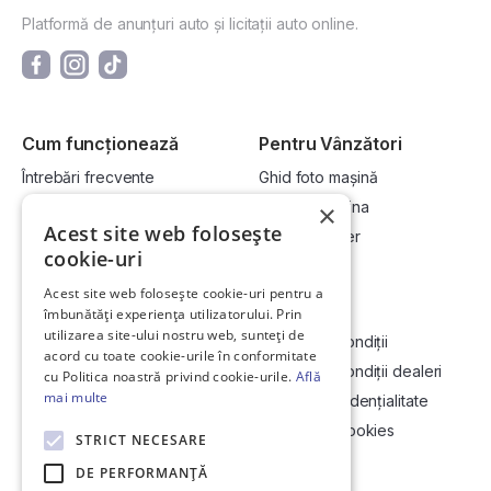
Platformă de anunțuri auto și licitații auto online.
Cum funcționează
Pentru Vânzători
Întrebări frecvente
Ghid foto mașină
Cum cumpăr la licitație?
Vinde-ți mașina
×
Acest site web folosește
Cum vând la licitație?
Devino dealer
cookie-uri
Acest site web folosește cookie-uri pentru a
Link-uri utile
Compania
îmbunătăți experiența utilizatorului. Prin
utilizarea site-ului nostru web, sunteți de
Informații utile vizionare
Termeni și condiții
acord cu toate cookie-urile în conformitate
Contact
Termeni și condiții dealeri
cu Politica noastră privind cookie-urile.
Află
mai multe
Soluționarea Online a litigiilor
Politică confidențialitate
ANCP
Politica de cookies
STRICT NECESARE
Hartă site
DE PERFORMANȚĂ