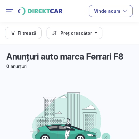
Vinde acum
Filtrează
Preț crescător
Anunțuri auto marca Ferrari F8
0
anunțuri