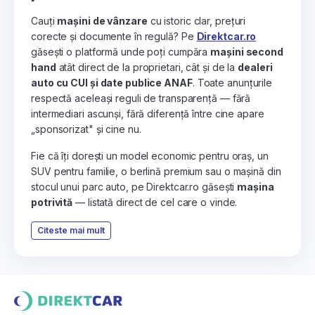
Cauți
mașini de vânzare
cu istoric clar, prețuri
corecte și documente în regulă? Pe
Direktcar.ro
găsești o platformă unde poți cumpăra
mașini second
hand
atât direct de la proprietari, cât și de la
dealeri
auto cu CUI și date publice ANAF
. Toate anunțurile
respectă aceleași reguli de transparență — fără
intermediari ascunși, fără diferență între cine apare
„sponsorizat" și cine nu.
Fie că îți dorești un model economic pentru oraș, un
SUV pentru familie, o berlină premium sau o mașină din
stocul unui parc auto, pe Direktcar.ro găsești
mașina
potrivită
— listată direct de cel care o vinde.
Citeste mai mult