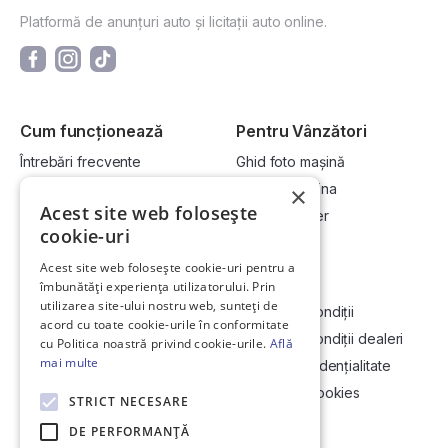
Platformă de anunțuri auto și licitații auto online.
Cum funcționează
Pentru Vânzători
Întrebări frecvente
Ghid foto mașină
Cum cumpăr la licitație?
Vinde-ți mașina
×
Acest site web folosește
Cum vând la licitație?
Devino dealer
cookie-uri
Acest site web folosește cookie-uri pentru a
Link-uri utile
Compania
îmbunătăți experiența utilizatorului. Prin
utilizarea site-ului nostru web, sunteți de
Informații utile vizionare
Termeni și condiții
acord cu toate cookie-urile în conformitate
Contact
Termeni și condiții dealeri
cu Politica noastră privind cookie-urile.
Află
mai multe
Soluționarea Online a litigiilor
Politică confidențialitate
ANCP
Politica de cookies
STRICT NECESARE
Hartă site
DE PERFORMANȚĂ