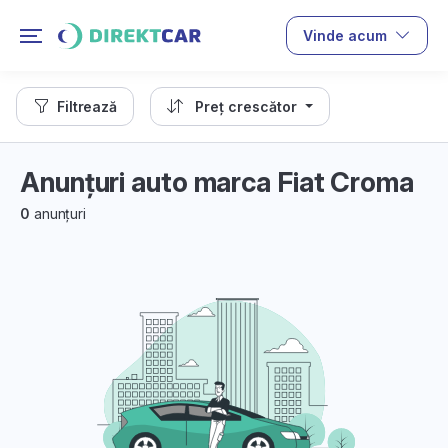
Vinde acum
Filtrează
Preț crescător
Anunțuri auto marca Fiat Croma
0
anunțuri