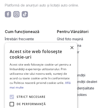
Platformă de anunțuri auto și licitații auto online.
Cum funcționează
Pentru Vânzători
Întrebări frecvente
Ghid foto mașină
Cum cumpăr la licitație?
Vinde-ți mașina
×
Acest site web folosește
Cum vând la licitație?
Devino dealer
cookie-uri
Acest site web folosește cookie-uri pentru a
Link-uri utile
Compania
îmbunătăți experiența utilizatorului. Prin
utilizarea site-ului nostru web, sunteți de
Informații utile vizionare
Termeni și condiții
acord cu toate cookie-urile în conformitate
Contact
Termeni și condiții dealeri
cu Politica noastră privind cookie-urile.
Află
mai multe
Soluționarea Online a litigiilor
Politică confidențialitate
ANCP
Politica de cookies
STRICT NECESARE
Hartă site
DE PERFORMANȚĂ