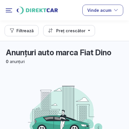
Vinde acum
Filtrează
Preț crescător
Anunțuri auto marca Fiat Dino
0
anunțuri