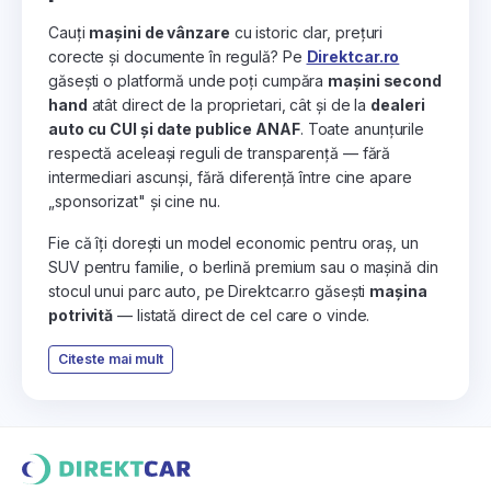
Cauți
mașini de vânzare
cu istoric clar, prețuri
corecte și documente în regulă? Pe
Direktcar.ro
găsești o platformă unde poți cumpăra
mașini second
hand
atât direct de la proprietari, cât și de la
dealeri
auto cu CUI și date publice ANAF
. Toate anunțurile
respectă aceleași reguli de transparență — fără
intermediari ascunși, fără diferență între cine apare
„sponsorizat" și cine nu.
Fie că îți dorești un model economic pentru oraș, un
SUV pentru familie, o berlină premium sau o mașină din
stocul unui parc auto, pe Direktcar.ro găsești
mașina
potrivită
— listată direct de cel care o vinde.
Citeste mai mult