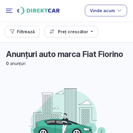
Vinde acum
Filtrează
Preț crescător
Anunțuri auto marca Fiat Fiorino
0
anunțuri