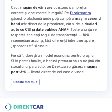
Cauți
mașini de vânzare
cu istoric clar, prețuri
corecte și documente în regulă? Pe
Direktcar.ro
găsești o platformă unde poți cumpăra
mașini second
hand
atât direct de la proprietari, cât și de la
dealeri
auto cu CUI și date publice ANAF
. Toate anunțurile
respectă aceleași reguli de transparență — fără
intermediari ascunși, fără diferență între cine apare
„sponsorizat" și cine nu.
Fie că îți dorești un model economic pentru oraș, un
SUV pentru familie, o berlină premium sau o mașină din
stocul unui parc auto, pe Direktcar.ro găsești
mașina
potrivită
— listată direct de cel care o vinde.
Citeste mai mult