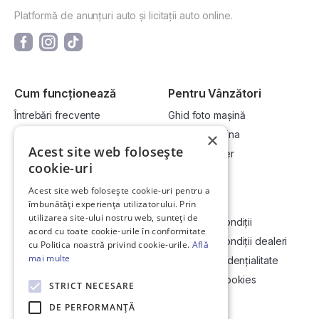
Platformă de anunțuri auto și licitații auto online.
Cum funcționează
Pentru Vânzători
Întrebări frecvente
Ghid foto mașină
Cum cumpăr la licitație?
Vinde-ți mașina
×
Acest site web folosește
Cum vând la licitație?
Devino dealer
cookie-uri
Acest site web folosește cookie-uri pentru a
Link-uri utile
Compania
îmbunătăți experiența utilizatorului. Prin
utilizarea site-ului nostru web, sunteți de
Informații utile vizionare
Termeni și condiții
acord cu toate cookie-urile în conformitate
Contact
Termeni și condiții dealeri
cu Politica noastră privind cookie-urile.
Află
mai multe
Soluționarea Online a litigiilor
Politică confidențialitate
ANCP
Politica de cookies
STRICT NECESARE
Hartă site
DE PERFORMANȚĂ