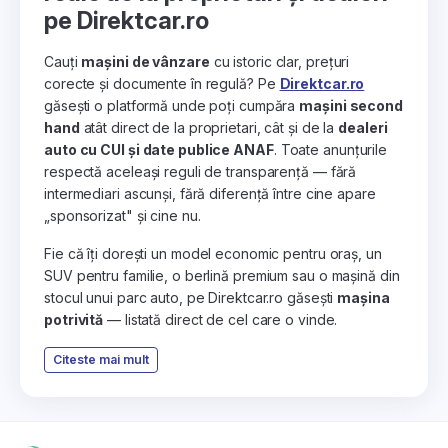
pe Direktcar.ro
Cauți
mașini de vânzare
cu istoric clar, prețuri
corecte și documente în regulă? Pe
Direktcar.ro
găsești o platformă unde poți cumpăra
mașini second
hand
atât direct de la proprietari, cât și de la
dealeri
auto cu CUI și date publice ANAF
. Toate anunțurile
respectă aceleași reguli de transparență — fără
intermediari ascunși, fără diferență între cine apare
„sponsorizat" și cine nu.
Fie că îți dorești un model economic pentru oraș, un
SUV pentru familie, o berlină premium sau o mașină din
stocul unui parc auto, pe Direktcar.ro găsești
mașina
potrivită
— listată direct de cel care o vinde.
Citeste mai mult