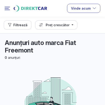
Vinde acum
Filtrează
Preț crescător
Anunțuri auto marca Fiat
Freemont
0
anunțuri