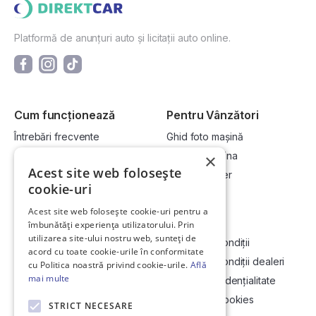
Platformă de anunțuri auto și licitații auto online.
Cum funcționează
Pentru Vânzători
Întrebări frecvente
Ghid foto mașină
Cum cumpăr la licitație?
Vinde-ți mașina
×
Acest site web folosește
Cum vând la licitație?
Devino dealer
cookie-uri
Acest site web folosește cookie-uri pentru a
Link-uri utile
Compania
îmbunătăți experiența utilizatorului. Prin
utilizarea site-ului nostru web, sunteți de
Informații utile vizionare
Termeni și condiții
acord cu toate cookie-urile în conformitate
Contact
Termeni și condiții dealeri
cu Politica noastră privind cookie-urile.
Află
mai multe
Soluționarea Online a litigiilor
Politică confidențialitate
ANCP
Politica de cookies
STRICT NECESARE