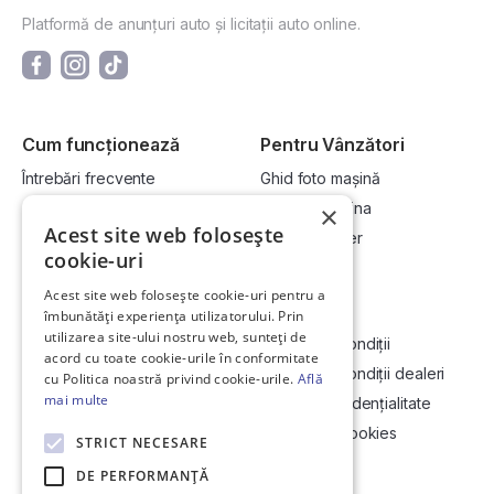
Platformă de anunțuri auto și licitații auto online.
Cum funcționează
Pentru Vânzători
Întrebări frecvente
Ghid foto mașină
Cum cumpăr la licitație?
Vinde-ți mașina
×
Acest site web folosește
Cum vând la licitație?
Devino dealer
cookie-uri
Acest site web folosește cookie-uri pentru a
Link-uri utile
Compania
îmbunătăți experiența utilizatorului. Prin
utilizarea site-ului nostru web, sunteți de
Informații utile vizionare
Termeni și condiții
acord cu toate cookie-urile în conformitate
Contact
Termeni și condiții dealeri
cu Politica noastră privind cookie-urile.
Află
mai multe
Soluționarea Online a litigiilor
Politică confidențialitate
ANCP
Politica de cookies
STRICT NECESARE
Hartă site
DE PERFORMANȚĂ