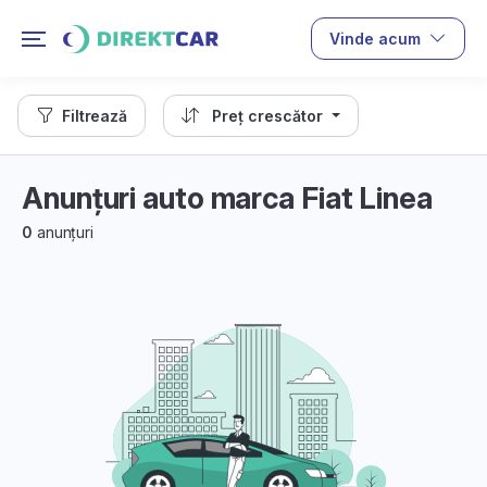
Vinde acum
Filtrează
Preț crescător
Anunțuri auto marca Fiat Linea
0
anunțuri