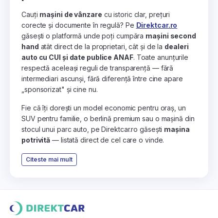
Cauți
mașini de vânzare
cu istoric clar, prețuri
corecte și documente în regulă? Pe
Direktcar.ro
găsești o platformă unde poți cumpăra
mașini second
hand
atât direct de la proprietari, cât și de la
dealeri
auto cu CUI și date publice ANAF
. Toate anunțurile
respectă aceleași reguli de transparență — fără
intermediari ascunși, fără diferență între cine apare
„sponsorizat" și cine nu.
Fie că îți dorești un model economic pentru oraș, un
SUV pentru familie, o berlină premium sau o mașină din
stocul unui parc auto, pe Direktcar.ro găsești
mașina
potrivită
— listată direct de cel care o vinde.
Citeste mai mult