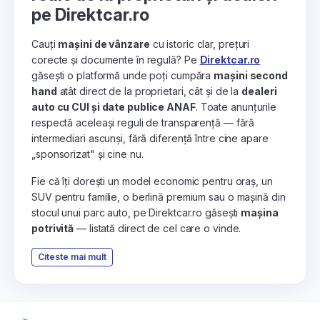
pe Direktcar.ro
Cauți
mașini de vânzare
cu istoric clar, prețuri
corecte și documente în regulă? Pe
Direktcar.ro
găsești o platformă unde poți cumpăra
mașini second
hand
atât direct de la proprietari, cât și de la
dealeri
auto cu CUI și date publice ANAF
. Toate anunțurile
respectă aceleași reguli de transparență — fără
intermediari ascunși, fără diferență între cine apare
„sponsorizat" și cine nu.
Fie că îți dorești un model economic pentru oraș, un
SUV pentru familie, o berlină premium sau o mașină din
stocul unui parc auto, pe Direktcar.ro găsești
mașina
potrivită
— listată direct de cel care o vinde.
Citeste mai mult