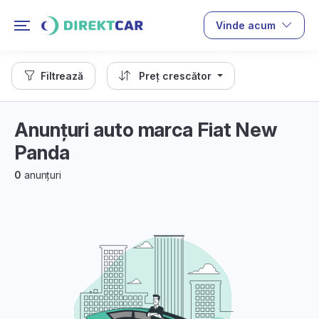
Vinde acum
Filtrează
Preț crescător
Anunțuri auto marca Fiat New
Panda
0
anunțuri