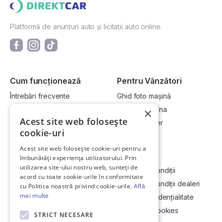
Platformă de anunțuri auto și licitații auto online.
Cum funcționează
Pentru Vânzători
Întrebări frecvente
Ghid foto mașină
Cum cumpăr la licitație?
Vinde-ți mașina
×
Acest site web folosește
Cum vând la licitație?
Devino dealer
cookie-uri
Acest site web folosește cookie-uri pentru a
Link-uri utile
Compania
îmbunătăți experiența utilizatorului. Prin
utilizarea site-ului nostru web, sunteți de
Informații utile vizionare
Termeni și condiții
acord cu toate cookie-urile în conformitate
Contact
Termeni și condiții dealeri
cu Politica noastră privind cookie-urile.
Află
mai multe
Soluționarea Online a litigiilor
Politică confidențialitate
ANCP
Politica de cookies
STRICT NECESARE