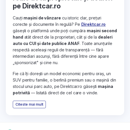
pe Direktcar.ro
Cauți
mașini de vânzare
cu istoric clar, prețuri
corecte și documente în regulă? Pe
Direktcar.ro
găsești o platformă unde poți cumpăra
mașini second
hand
atât direct de la proprietari, cât și de la
dealeri
auto cu CUI și date publice ANAF
. Toate anunțurile
respectă aceleași reguli de transparență — fără
intermediari ascunși, fără diferență între cine apare
„sponsorizat" și cine nu.
Fie că îți dorești un model economic pentru oraș, un
SUV pentru familie, o berlină premium sau o mașină din
stocul unui parc auto, pe Direktcar.ro găsești
mașina
potrivită
— listată direct de cel care o vinde.
Citeste mai mult