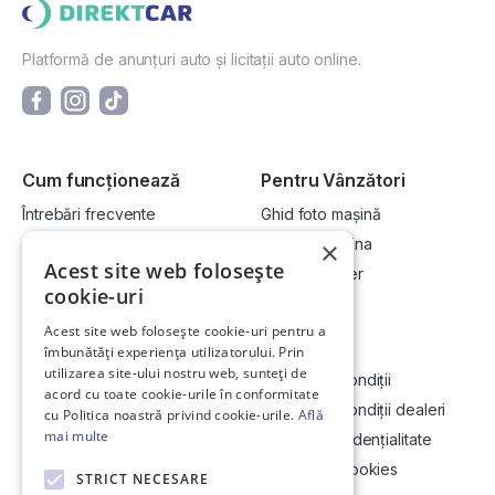
Platformă de anunțuri auto și licitații auto online.
Cum funcționează
Pentru Vânzători
Întrebări frecvente
Ghid foto mașină
Cum cumpăr la licitație?
Vinde-ți mașina
×
Acest site web folosește
Cum vând la licitație?
Devino dealer
cookie-uri
Acest site web folosește cookie-uri pentru a
Link-uri utile
Compania
îmbunătăți experiența utilizatorului. Prin
utilizarea site-ului nostru web, sunteți de
Informații utile vizionare
Termeni și condiții
acord cu toate cookie-urile în conformitate
Contact
Termeni și condiții dealeri
cu Politica noastră privind cookie-urile.
Află
mai multe
Soluționarea Online a litigiilor
Politică confidențialitate
ANCP
Politica de cookies
STRICT NECESARE