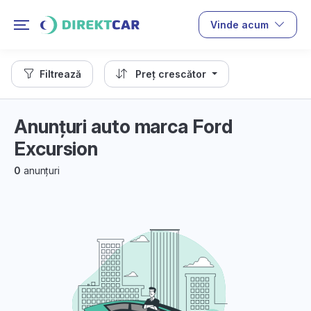
Vinde acum
Filtrează
Preț crescător
Anunțuri auto marca Ford
Excursion
0
anunțuri