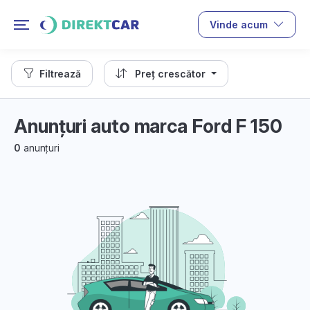
Vinde acum
Filtrează
Preț crescător
Anunțuri auto marca Ford F 150
0
anunțuri