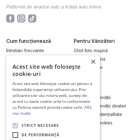
Platformă de anunțuri auto și licitații auto online.
Cum funcționează
Pentru Vânzători
Întrebări frecvente
Ghid foto mașină
Cum cumpăr la licitație?
Vinde-ți mașina
×
Acest site web folosește
Cum vând la licitație?
Devino dealer
cookie-uri
Acest site web folosește cookie-uri pentru a
Link-uri utile
Compania
îmbunătăți experiența utilizatorului. Prin
utilizarea site-ului nostru web, sunteți de
Informații utile vizionare
Termeni și condiții
acord cu toate cookie-urile în conformitate
Contact
Termeni și condiții dealeri
cu Politica noastră privind cookie-urile.
Află
mai multe
Soluționarea Online a litigiilor
Politică confidențialitate
ANCP
Politica de cookies
STRICT NECESARE
Hartă site
DE PERFORMANȚĂ