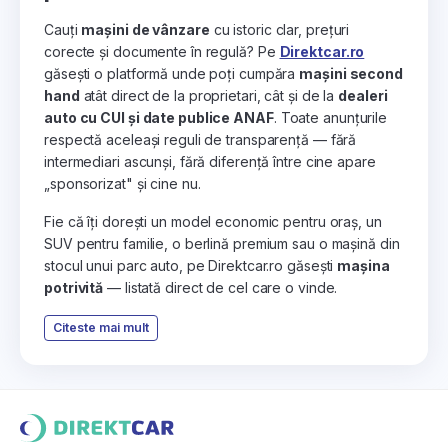
Cauți
mașini de vânzare
cu istoric clar, prețuri
corecte și documente în regulă? Pe
Direktcar.ro
găsești o platformă unde poți cumpăra
mașini second
hand
atât direct de la proprietari, cât și de la
dealeri
auto cu CUI și date publice ANAF
. Toate anunțurile
respectă aceleași reguli de transparență — fără
intermediari ascunși, fără diferență între cine apare
„sponsorizat" și cine nu.
Fie că îți dorești un model economic pentru oraș, un
SUV pentru familie, o berlină premium sau o mașină din
stocul unui parc auto, pe Direktcar.ro găsești
mașina
potrivită
— listată direct de cel care o vinde.
Citeste mai mult