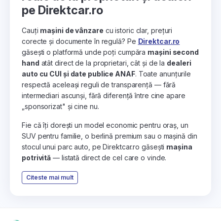
pe Direktcar.ro
Cauți
mașini de vânzare
cu istoric clar, prețuri
corecte și documente în regulă? Pe
Direktcar.ro
găsești o platformă unde poți cumpăra
mașini second
hand
atât direct de la proprietari, cât și de la
dealeri
auto cu CUI și date publice ANAF
. Toate anunțurile
respectă aceleași reguli de transparență — fără
intermediari ascunși, fără diferență între cine apare
„sponsorizat" și cine nu.
Fie că îți dorești un model economic pentru oraș, un
SUV pentru familie, o berlină premium sau o mașină din
stocul unui parc auto, pe Direktcar.ro găsești
mașina
potrivită
— listată direct de cel care o vinde.
Citeste mai mult