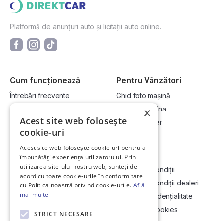
Platformă de anunțuri auto și licitații auto online.
Cum funcționează
Pentru Vânzători
Întrebări frecvente
Ghid foto mașină
Cum cumpăr la licitație?
Vinde-ți mașina
×
Acest site web folosește
Cum vând la licitație?
Devino dealer
cookie-uri
Acest site web folosește cookie-uri pentru a
Link-uri utile
Compania
îmbunătăți experiența utilizatorului. Prin
utilizarea site-ului nostru web, sunteți de
Informații utile vizionare
Termeni și condiții
acord cu toate cookie-urile în conformitate
Contact
Termeni și condiții dealeri
cu Politica noastră privind cookie-urile.
Află
mai multe
Soluționarea Online a litigiilor
Politică confidențialitate
ANCP
Politica de cookies
STRICT NECESARE