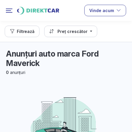
Vinde acum
Filtrează
Preț crescător
Anunțuri auto marca Ford
Maverick
0
anunțuri