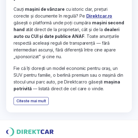
Cauți
mașini de vânzare
cu istoric clar, prețuri
corecte și documente în regulă? Pe
Direktcar.ro
găsești o platformă unde poți cumpăra
mașini second
hand
atât direct de la proprietari, cât și de la
dealeri
auto cu CUI și date publice ANAF
. Toate anunțurile
respectă aceleași reguli de transparență — fără
intermediari ascunși, fără diferență între cine apare
„sponsorizat" și cine nu.
Fie că îți dorești un model economic pentru oraș, un
SUV pentru familie, o berlină premium sau o mașină din
stocul unui parc auto, pe Direktcar.ro găsești
mașina
potrivită
— listată direct de cel care o vinde.
Citeste mai mult