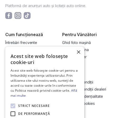
Platformă de anunțuri auto și licitații auto online.
Cum funcționează
Pentru Vânzători
Întrebări frecvente
Ghid foto mașină
Cum cumpăr la licitație?
Vinde-ți mașina
×
Acest site web folosește
Cum vând la licitație?
Devino dealer
cookie-uri
Acest site web folosește cookie-uri pentru a
Link-uri utile
Compania
îmbunătăți experiența utilizatorului. Prin
utilizarea site-ului nostru web, sunteți de
Informații utile vizionare
Termeni și condiții
acord cu toate cookie-urile în conformitate
Contact
Termeni și condiții dealeri
cu Politica noastră privind cookie-urile.
Află
mai multe
Soluționarea Online a litigiilor
Politică confidențialitate
ANCP
Politica de cookies
STRICT NECESARE
Hartă site
DE PERFORMANȚĂ