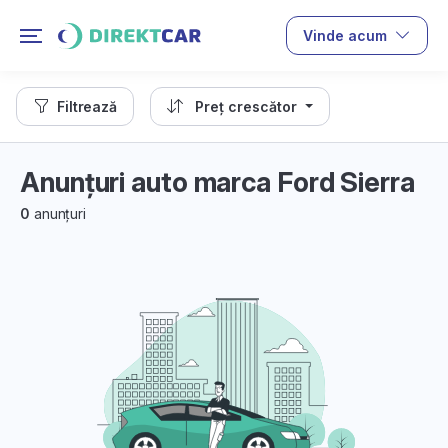
Vinde acum
Filtrează
Preț crescător
Anunțuri auto marca Ford Sierra
0
anunțuri