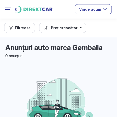
Vinde acum
Filtrează
Preț crescător
Anunțuri auto marca Gemballa
0
anunțuri