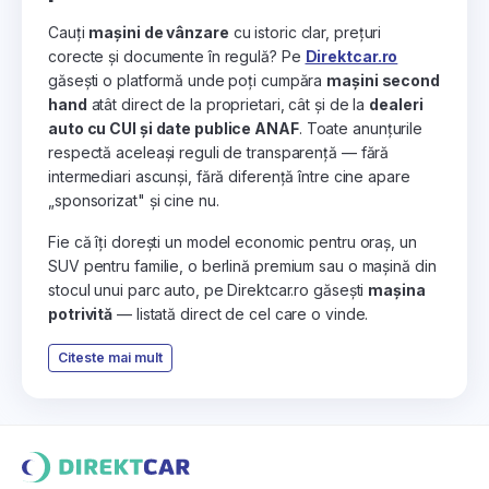
Cauți
mașini de vânzare
cu istoric clar, prețuri
corecte și documente în regulă? Pe
Direktcar.ro
găsești o platformă unde poți cumpăra
mașini second
hand
atât direct de la proprietari, cât și de la
dealeri
auto cu CUI și date publice ANAF
. Toate anunțurile
respectă aceleași reguli de transparență — fără
intermediari ascunși, fără diferență între cine apare
„sponsorizat" și cine nu.
Fie că îți dorești un model economic pentru oraș, un
SUV pentru familie, o berlină premium sau o mașină din
stocul unui parc auto, pe Direktcar.ro găsești
mașina
potrivită
— listată direct de cel care o vinde.
Citeste mai mult