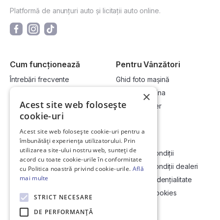
Platformă de anunțuri auto și licitații auto online.
Cum funcționează
Pentru Vânzători
Întrebări frecvente
Ghid foto mașină
Cum cumpăr la licitație?
Vinde-ți mașina
×
Acest site web folosește
Cum vând la licitație?
Devino dealer
cookie-uri
Acest site web folosește cookie-uri pentru a
Link-uri utile
Compania
îmbunătăți experiența utilizatorului. Prin
utilizarea site-ului nostru web, sunteți de
Informații utile vizionare
Termeni și condiții
acord cu toate cookie-urile în conformitate
Contact
Termeni și condiții dealeri
cu Politica noastră privind cookie-urile.
Află
mai multe
Soluționarea Online a litigiilor
Politică confidențialitate
ANCP
Politica de cookies
STRICT NECESARE
Hartă site
DE PERFORMANȚĂ