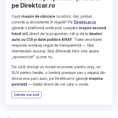
pe Direktcar.ro
Cauți
mașini de vânzare
cu istoric clar, prețuri
corecte și documente în regulă? Pe
Direktcar.ro
găsești o platformă unde poți cumpăra
mașini second
hand
atât direct de la proprietari, cât și de la
dealeri
auto cu CUI și date publice ANAF
. Toate anunțurile
respectă aceleași reguli de transparență — fără
intermediari ascunși, fără diferență între cine apare
„sponsorizat" și cine nu.
Fie că îți dorești un model economic pentru oraș, un
SUV pentru familie, o berlină premium sau o mașină din
stocul unui parc auto, pe Direktcar.ro găsești
mașina
potrivită
— listată direct de cel care o vinde.
Citeste mai mult