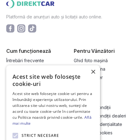
Platformă de anunțuri auto și licitații auto online.
Cum funcționează
Pentru Vânzători
Întrebări frecvente
Ghid foto mașină
Cum cumpăr la licitație?
Vinde-ți mașina
×
Acest site web folosește
Cum vând la licitație?
Devino dealer
cookie-uri
Acest site web folosește cookie-uri pentru a
Link-uri utile
Compania
îmbunătăți experiența utilizatorului. Prin
utilizarea site-ului nostru web, sunteți de
Informații utile vizionare
Termeni și condiții
acord cu toate cookie-urile în conformitate
Contact
Termeni și condiții dealeri
cu Politica noastră privind cookie-urile.
Află
mai multe
Soluționarea Online a litigiilor
Politică confidențialitate
ANCP
Politica de cookies
STRICT NECESARE