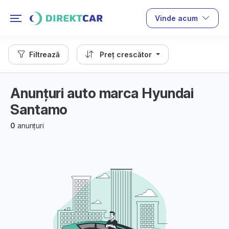
Vinde acum
Filtrează
Preț crescător
Anunțuri auto marca Hyundai
Santamo
0
anunțuri