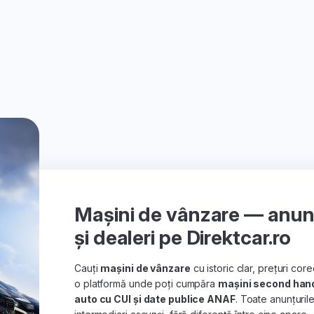
Mașini de vânzare — anunțu
și dealeri pe Direktcar.ro
Cauți
mașini de vânzare
cu istoric clar, prețuri co
o platformă unde poți cumpăra
mașini second han
auto cu CUI și date publice ANAF
. Toate anunțuril