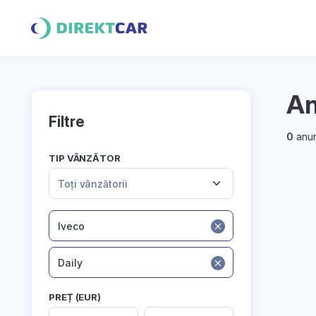
An
Filtre
0
anun
TIP VÂNZĂTOR
Toți vânzătorii
Iveco
Daily
PREȚ (EUR)