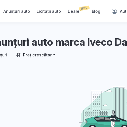
NOU
Anunțuri auto
Licitații auto
Dealeri
Blog
Aut
unțuri auto marca Iveco Da
țuri
Preț crescător