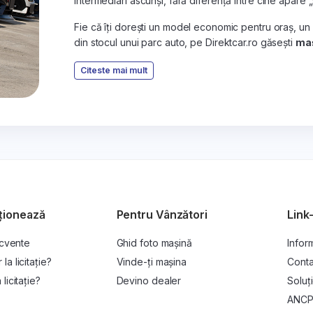
intermediari ascunși, fără diferență între cine apare 
Fie că îți dorești un model economic pentru oraș, un
din stocul unui parc auto, pe Direktcar.ro găsești
maș
Citeste mai mult
ționează
Pentru Vânzători
Link-
ecvente
Ghid foto mașină
Inform
a licitație?
Vinde-ți mașina
Conta
licitație?
Devino dealer
Soluți
ANC