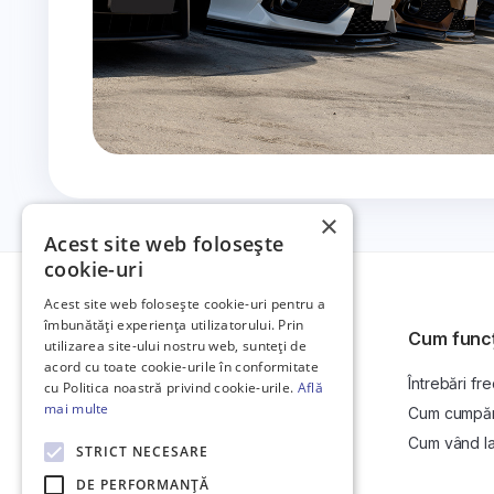
×
Acest site web folosește
cookie-uri
Acest site web folosește cookie-uri pentru a
îmbunătăți experiența utilizatorului. Prin
Cum func
utilizarea site-ului nostru web, sunteți de
acord cu toate cookie-urile în conformitate
Întrebări fr
Platformă de anunțuri auto și licitații
cu Politica noastră privind cookie-urile.
Află
auto online.
mai multe
Cum cumpăr l
Cum vând la 
STRICT NECESARE
DE PERFORMANȚĂ