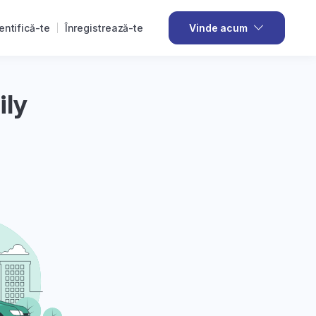
entifică-te
Înregistrează-te
Vinde acum
ily