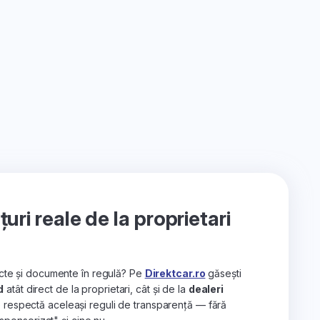
ri reale de la proprietari
recte și documente în regulă? Pe
Direktcar.ro
găsești
d
atât direct de la proprietari, cât și de la
dealeri
e respectă aceleași reguli de transparență — fără