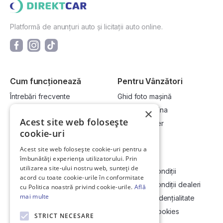
Platformă de anunțuri auto și licitații auto online.
Cum funcționează
Pentru Vânzători
Întrebări frecvente
Ghid foto mașină
Cum cumpăr la licitație?
Vinde-ți mașina
×
Acest site web folosește
Cum vând la licitație?
Devino dealer
cookie-uri
Acest site web folosește cookie-uri pentru a
Link-uri utile
Compania
îmbunătăți experiența utilizatorului. Prin
utilizarea site-ului nostru web, sunteți de
Informații utile vizionare
Termeni și condiții
acord cu toate cookie-urile în conformitate
Contact
Termeni și condiții dealeri
cu Politica noastră privind cookie-urile.
Află
mai multe
Soluționarea Online a litigiilor
Politică confidențialitate
ANCP
Politica de cookies
STRICT NECESARE