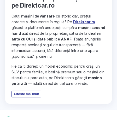
pe Direktcar.ro
Cauți
mașini de vânzare
cu istoric clar, prețuri
corecte și documente în regulă? Pe
Direktcar.ro
găsești o platformă unde poți cumpăra
mașini second
hand
atât direct de la proprietari, cât și de la
dealeri
auto cu CUI și date publice ANAF
. Toate anunțurile
respectă aceleași reguli de transparență — fără
intermediari ascunși, fără diferență între cine apare
„sponsorizat" și cine nu.
Fie că îți dorești un model economic pentru oraș, un
SUV pentru familie, o berlină premium sau o mașină din
stocul unui parc auto, pe Direktcar.ro găsești
mașina
potrivită
— listată direct de cel care o vinde.
Citeste mai mult