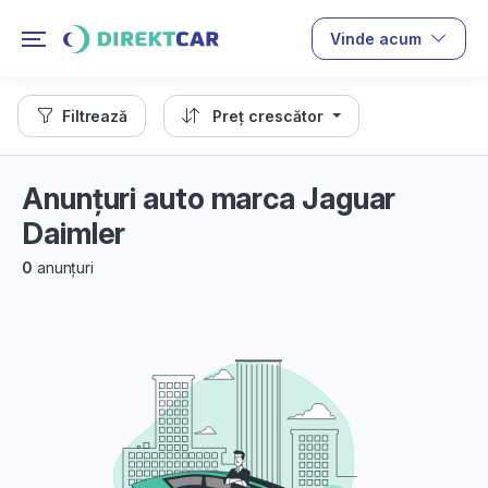
Vinde acum
Filtrează
Preț crescător
Anunțuri auto marca Jaguar
Daimler
0
anunțuri