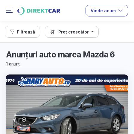
Vinde acum
Filtrează
Preț crescător
Anunțuri auto marca Mazda 6
1
anunț