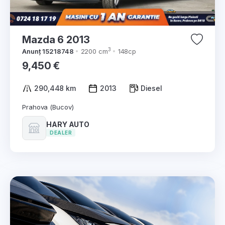
Mazda 6 2013
3
Anunț 15218748
2200 cm
148cp
9,450 €
290,448 km
2013
Diesel
Prahova (Bucov)
HARY AUTO
DEALER