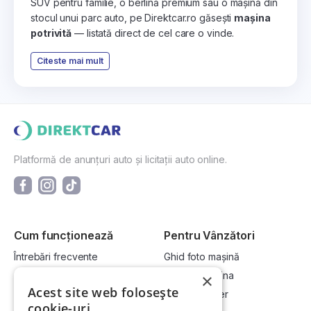
SUV pentru familie, o berlină premium sau o mașină din
stocul unui parc auto, pe Direktcar.ro găsești
mașina
potrivită
— listată direct de cel care o vinde.
Citeste mai mult
Platformă de anunțuri auto și licitații auto online.
Cum funcționează
Pentru Vânzători
Întrebări frecvente
Ghid foto mașină
Cum cumpăr la licitație?
Vinde-ți mașina
×
Acest site web folosește
Cum vând la licitație?
Devino dealer
cookie-uri