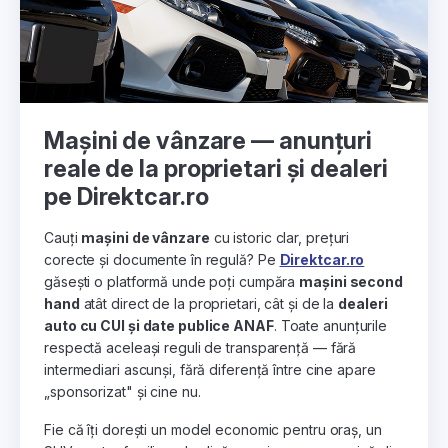
Mașini de vânzare — anunțuri
reale de la proprietari și dealeri
pe Direktcar.ro
Cauți
mașini de vânzare
cu istoric clar, prețuri
corecte și documente în regulă? Pe
Direktcar.ro
găsești o platformă unde poți cumpăra
mașini second
hand
atât direct de la proprietari, cât și de la
dealeri
auto cu CUI și date publice ANAF
. Toate anunțurile
respectă aceleași reguli de transparență — fără
intermediari ascunși, fără diferență între cine apare
„sponsorizat" și cine nu.
Fie că îți dorești un model economic pentru oraș, un