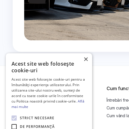
×
Acest site web folosește
cookie-uri
Acest site web folosește cookie-uri pentru a
îmbunătăți experiența utilizatorului. Prin
Cum func
utilizarea site-ului nostru web, sunteți de
acord cu toate cookie-urile în conformitate
Întrebări fr
Platformă de anunțuri auto și licitații
cu Politica noastră privind cookie-urile.
Află
auto online.
mai multe
Cum cumpăr l
Cum vând la 
STRICT NECESARE
DE PERFORMANȚĂ