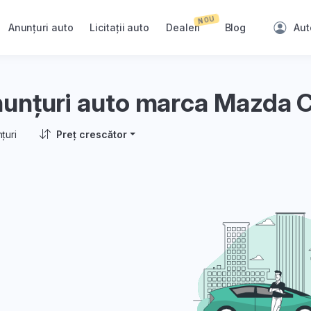
NOU
Anunțuri auto
Licitații auto
Dealeri
Blog
Aut
unțuri auto marca Mazda 
țuri
Preț crescător