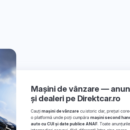
Mașini de vânzare — anunțu
și dealeri pe Direktcar.ro
Cauți
mașini de vânzare
cu istoric clar, prețuri co
o platformă unde poți cumpăra
mașini second han
auto cu CUI și date publice ANAF
. Toate anunțuril