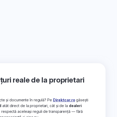
ri reale de la proprietari
recte și documente în regulă? Pe
Direktcar.ro
găsești
d
atât direct de la proprietari, cât și de la
dealeri
e respectă aceleași reguli de transparență — fără