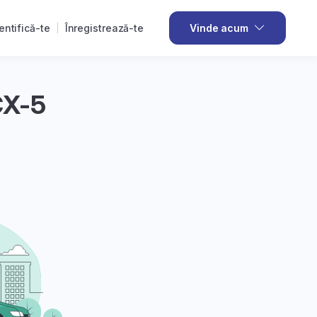
entifică-te
Înregistrează-te
Vinde acum
CX-5