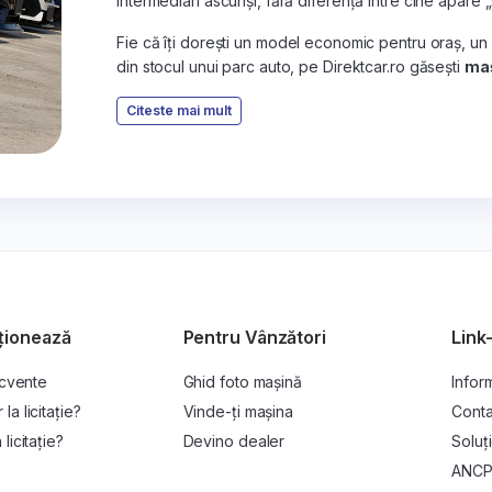
intermediari ascunși, fără diferență între cine apare 
Fie că îți dorești un model economic pentru oraș, un
din stocul unui parc auto, pe Direktcar.ro găsești
maș
Citeste mai mult
ționează
Pentru Vânzători
Link-
ecvente
Ghid foto mașină
Inform
a licitație?
Vinde-ți mașina
Conta
licitație?
Devino dealer
Soluți
ANC