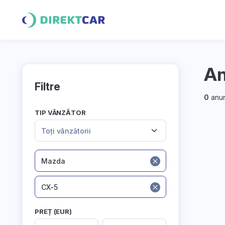
An
Filtre
0
anun
TIP VÂNZĂTOR
Toți vânzătorii
Mazda
CX-5
PREȚ (EUR)