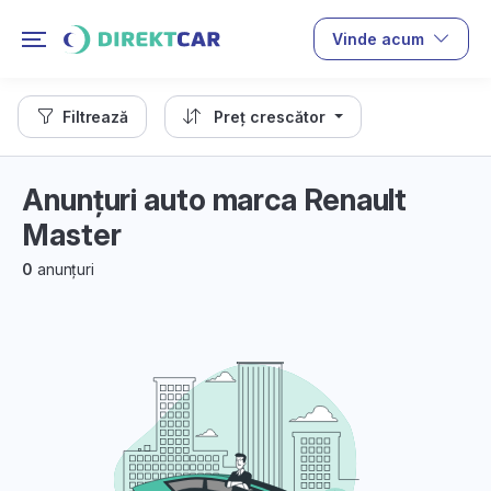
Vinde acum
Filtrează
Preț crescător
Anunțuri auto marca Renault
Master
0
anunțuri