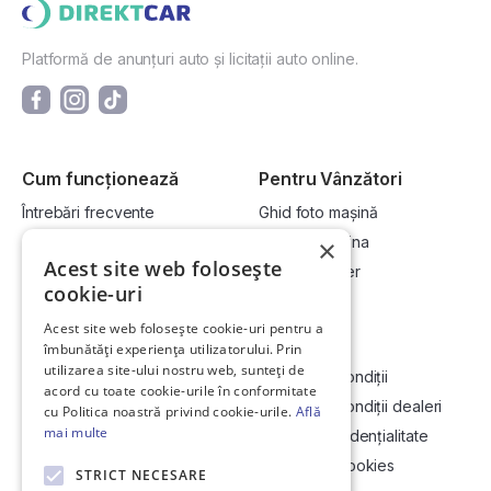
Platformă de anunțuri auto și licitații auto online.
Cum funcționează
Pentru Vânzători
Întrebări frecvente
Ghid foto mașină
Cum cumpăr la licitație?
Vinde-ți mașina
×
Acest site web folosește
Cum vând la licitație?
Devino dealer
cookie-uri
Acest site web folosește cookie-uri pentru a
Link-uri utile
Compania
îmbunătăți experiența utilizatorului. Prin
utilizarea site-ului nostru web, sunteți de
Informații utile vizionare
Termeni și condiții
acord cu toate cookie-urile în conformitate
Contact
Termeni și condiții dealeri
cu Politica noastră privind cookie-urile.
Află
mai multe
Soluționarea Online a litigiilor
Politică confidențialitate
ANCP
Politica de cookies
STRICT NECESARE