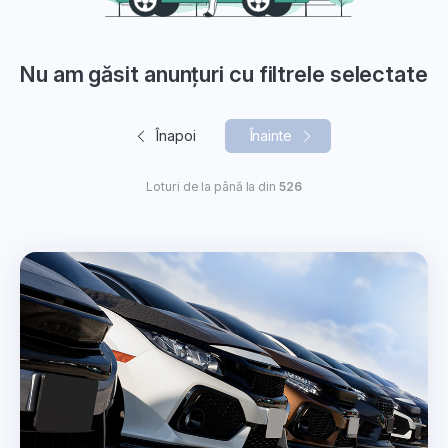
Nu am găsit anunțuri cu filtrele selectate
Înapoi
Înainte
Loturi de la
până la
din
526