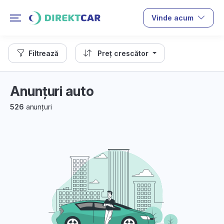
Vinde acum
Filtrează
Preț crescător
Anunțuri auto
526
anunțuri