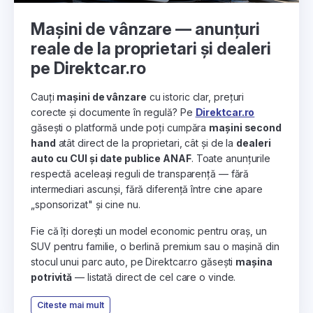
Mașini de vânzare — anunțuri
reale de la proprietari și dealeri
pe Direktcar.ro
Cauți
mașini de vânzare
cu istoric clar, prețuri
corecte și documente în regulă? Pe
Direktcar.ro
găsești o platformă unde poți cumpăra
mașini second
hand
atât direct de la proprietari, cât și de la
dealeri
auto cu CUI și date publice ANAF
. Toate anunțurile
respectă aceleași reguli de transparență — fără
intermediari ascunși, fără diferență între cine apare
„sponsorizat" și cine nu.
Fie că îți dorești un model economic pentru oraș, un
SUV pentru familie, o berlină premium sau o mașină din
stocul unui parc auto, pe Direktcar.ro găsești
mașina
potrivită
— listată direct de cel care o vinde.
Citeste mai mult