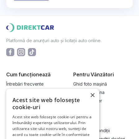
Platformă de anunțuri auto și licitații auto online.
Cum funcționează
Pentru Vânzători
Întrebări frecvente
Ghid foto mașină
Cum cumpăr la licitație?
Vinde-ți mașina
×
Acest site web folosește
Cum vând la licitație?
Devino dealer
cookie-uri
Acest site web folosește cookie-uri pentru a
Link-uri utile
Compania
îmbunătăți experiența utilizatorului. Prin
utilizarea site-ului nostru web, sunteți de
Informații utile vizionare
Termeni și condiții
acord cu toate cookie-urile în conformitate
Contact
Termeni și condiții dealeri