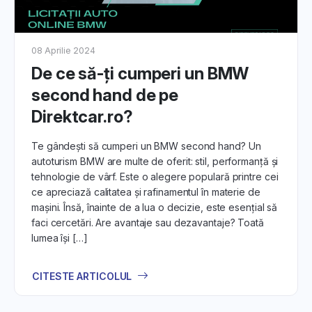
Licitații Auto:
Descoperiți de ce DirektCar.ro este alegerea perfectă
pentru cumpărarea mașinii second-hand visate. Veți afla
08 Aprilie 2024
cum funcționează platforma și cum să vă înregistrați
pentru a începe procesul de licitație.
De ce să-ți cumperi un BMW
second hand de pe
2. Navigarea Prin Ofertele Auto:
Direktcar.ro?
Articolul vă va ghida în procesul de explorare a ofertelor
disponibile, evidențiind elementele esențiale pe care
Te gândești să cumperi un BMW second hand? Un
trebuie să le luați în considerare atunci când analizați
autoturism BMW are multe de oferit: stil, performanță și
vehiculele.
tehnologie de vârf. Este o alegere populară printre cei
ce apreciază calitatea și rafinamentul în materie de
3. Participarea la Licitațiile Auto:
mașini. Însă, înainte de a lua o decizie, este esențial să
faci cercetări. Are avantaje sau dezavantaje? Toată
Înțelegeți etapele implicate în participarea la licitații auto.
lumea își […]
Veți afla cum să licitați în mod responsabil și cum să vă
gestionați ofertele în timp real.
CITESTE ARTICOLUL
4. Inspectarea și Evaluarea Mașinii
SH: