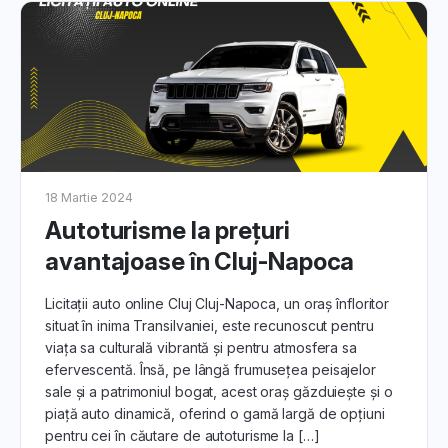
Vǎ vom ajuta să înțelegeți importanța inspecției mașinii .
Aflați despre procedurile de inspecție și modul în care vă
puteți asigura că mașina corespunde așteptărilor.
5. Finalizarea Tranzacției:
Vă vom oferi informații despre pașii finali pentru
finalizarea tranzacției.
18 Martie 2024
6. Asistență și Resurse Adiționale:
Autoturisme la prețuri
Descoperiți cum echipa noastră de asistență poate să vă
avantajoase în Cluj-Napoca
ajute în fiecare etapă a procesului și cum puteți accesa
resurse suplimentare pentru a face alegeri informate.
Licitații auto online Cluj Cluj-Napoca, un oraș înfloritor
Urmează seria noastră de articole și transformă
situat în inima Transilvaniei, este recunoscut pentru
experiența ta de cumpărare auto într-o călătorie plină de
viața sa culturală vibrantă și pentru atmosfera sa
succes și satisfacție.
efervescentă. Însă, pe lângă frumusețea peisajelor
sale și a patrimoniul bogat, acest oraș găzduiește și o
piață auto dinamică, oferind o gamă largă de opțiuni
pentru cei în căutare de autoturisme la […]