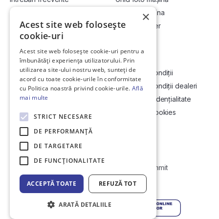
Cum cumpăr la licitație?
Vinde-ți mașina
×
Acest site web folosește
Cum vând la licitație?
Devino dealer
cookie-uri
Acest site web folosește cookie-uri pentru a
Link-uri utile
Compania
îmbunătăți experiența utilizatorului. Prin
utilizarea site-ului nostru web, sunteți de
Informații utile vizionare
Termeni și condiții
acord cu toate cookie-urile în conformitate
Contact
Termeni și condiții dealeri
cu Politica noastră privind cookie-urile.
Află
mai multe
Soluționarea Online a litigiilor
Politică confidențialitate
ANCP
Politica de cookies
STRICT NECESARE
Hartă site
DE PERFORMANȚĂ
DE TARGETARE
DE FUNCŢIONALITATE
Web Development by
Initial Commit
ACCEPTĂ TOATE
REFUZĂ TOT
© Copyright 2026 DirektCar
ARATĂ DETALIILE