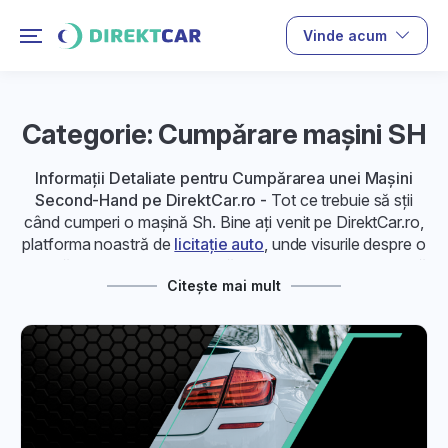
Vinde acum
Categorie: Cumpǎrare maşini SH
Informații Detaliate pentru Cumpărarea unei Mașini
Second-Hand pe DirektCar.ro -
Tot ce trebuie să sții
când cumperi o mașină Sh. Bine ați venit pe DirektCar.ro,
platforma noastră de
licitație auto
, unde visurile despre o
mașină second-hand perfectă devin realitate. Pentru a vă
Citește mai mult
ajuta să faceți achiziția potrivită, am pregătit aceste
articole care vă vor îndruma pas cu pas în procesul de
cumpărare a unei mașini second-hand. La
DirektCar.ro
,
ne-am dedicat să facem procesul de licitații auto pentru
mașinile second-hand simplu și accesibil.
1. Alegerea Corectă a Platformei de