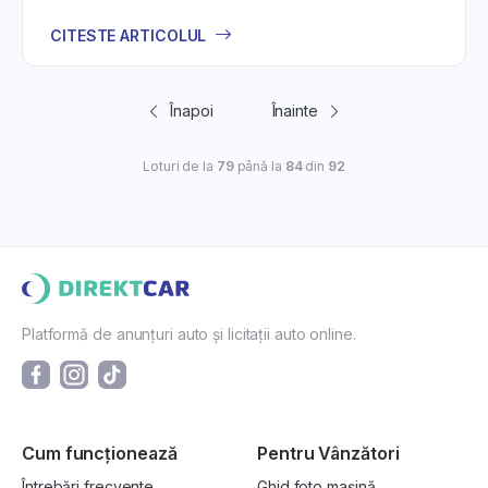
CITESTE ARTICOLUL
Înapoi
Înainte
Loturi de la
79
până la
84
din
92
Platformă de anunțuri auto și licitații auto online.
Cum funcționează
Pentru Vânzători
Întrebări frecvente
Ghid foto mașină