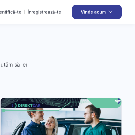
entifică-te
Înregistrează-te
Vinde acum
jutăm să iei