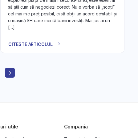
explorezi piața de mașini second-hand, este esențial
să știi cum să negociezi corect. Nu e vorba să „scoți”
cel mai mic preț posibil, ci să obții un acord echitabil și
o mașină SH care merită banii investiți. Mai jos ai un
[…]
CITESTE ARTICOLUL
uri utile
Compania