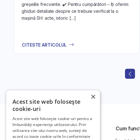
greșelile frecvente. ✔️ Pentru cumpărători – îți oferim
ghiduri detaliate despre ce trebuie verificat la o
mașină SH: acte, istoric […]
CITESTE ARTICOLUL
×
Acest site web folosește
cookie-uri
Acest site web folosește cookie-uri pentru a
îmbunătăți experiența utilizatorului. Prin
Cum func
utilizarea site-ului nostru web, sunteți de
acord cu toate cookie-urile în conformitate