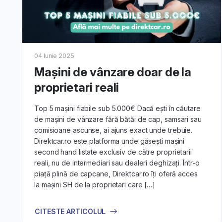
04 Iunie 2025
Mașini de vânzare doar de la
proprietari reali
Top 5 mașini fiabile sub 5.000€ Dacă ești în căutare
de mașini de vânzare fără bătăi de cap, samsari sau
comisioane ascunse, ai ajuns exact unde trebuie.
Direktcar.ro este platforma unde găsești mașini
second hand listate exclusiv de către proprietarii
reali, nu de intermediari sau dealeri deghizați. Într-o
piață plină de capcane, Direktcar.ro îți oferă acces
la mașini SH de la proprietari care […]
CITESTE ARTICOLUL