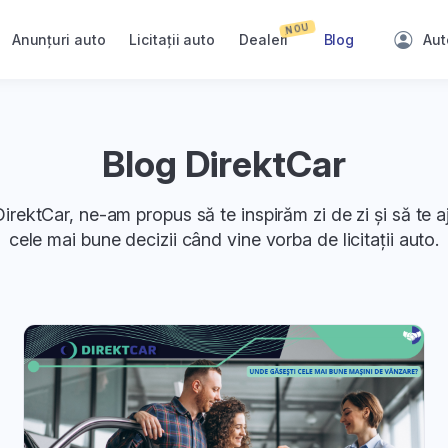
NOU
Anunțuri auto
Licitații auto
Dealeri
Blog
Aut
Blog DirektCar
irektCar, ne-am propus să te inspirăm zi de zi și să te a
cele mai bune decizii când vine vorba de licitații auto.