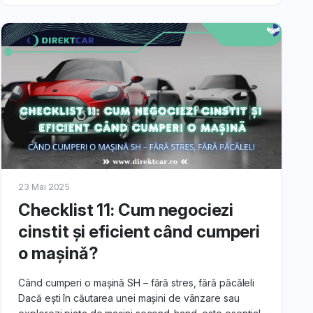
23 Mai 2025
Checklist 11: Cum negociezi
cinstit şi eficient când cumperi
o maşinǎ?
Când cumperi o mașină SH – fără stres, fără păcăleli
Dacă ești în căutarea unei mașini de vânzare sau