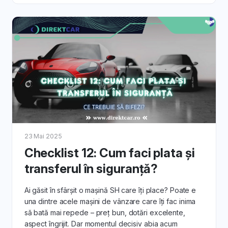
23 Mai 2025
Checklist 12: Cum faci plata şi
transferul în siguranțǎ?
Ai găsit în sfârșit o mașină SH care îți place? Poate e
una dintre acele mașini de vânzare care îți fac inima
să bată mai repede – preț bun, dotări excelente,
aspect îngrijit. Dar momentul decisiv abia acum