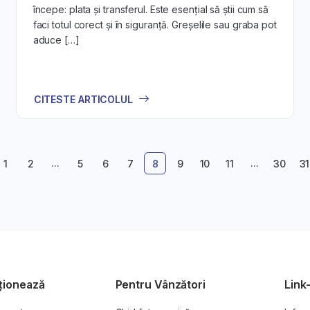
începe: plata și transferul. Este esențial să știi cum să
faci totul corect și în siguranță. Greșelile sau graba pot
aduce […]
CITESTE ARTICOLUL
...
...
1
2
5
6
7
8
9
10
11
30
31
ționează
Pentru Vânzători
Link-