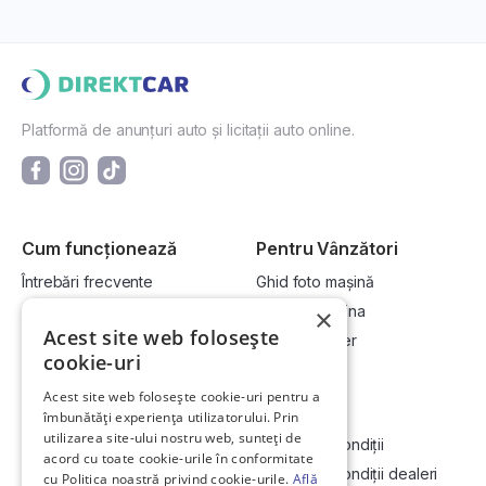
Platformă de anunțuri auto și licitații auto online.
Cum funcționează
Pentru Vânzători
Întrebări frecvente
Ghid foto mașină
Cum cumpăr la licitație?
Vinde-ți mașina
×
Acest site web folosește
Cum vând la licitație?
Devino dealer
cookie-uri
Acest site web folosește cookie-uri pentru a
Link-uri utile
Compania
îmbunătăți experiența utilizatorului. Prin
utilizarea site-ului nostru web, sunteți de
Informații utile vizionare
Termeni și condiții
acord cu toate cookie-urile în conformitate
Contact
Termeni și condiții dealeri
cu Politica noastră privind cookie-urile.
Află