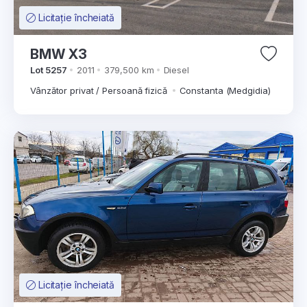
Licitație încheiată
BMW X3
Lot 5257
2011
379,500 km
Diesel
Vânzător privat / Persoană fizică
Constanta (Medgidia)
Licitație încheiată