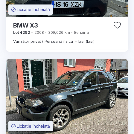
Licitație încheiată
BMW X3
Lot 4292
2008
309,026 km
Benzina
Vânzător privat / Persoană fizică
Iasi (Iasi)
Licitație încheiată