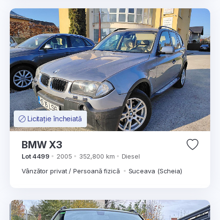
Licitație încheiată
BMW X3
Lot 4499
2005
352,800 km
Diesel
Vânzător privat / Persoană fizică
Suceava (Scheia)