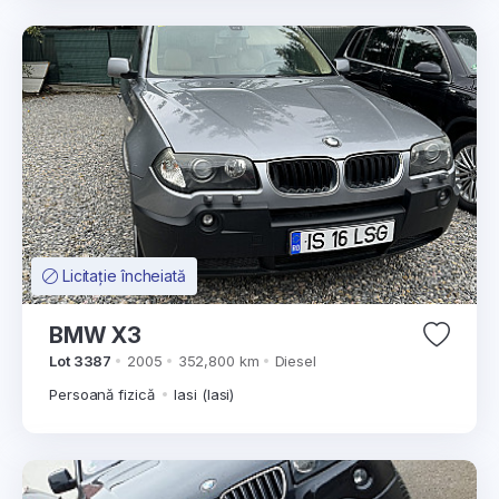
Licitație încheiată
BMW X3
Lot 3387
2005
352,800 km
Diesel
Persoană fizică
Iasi (Iasi)