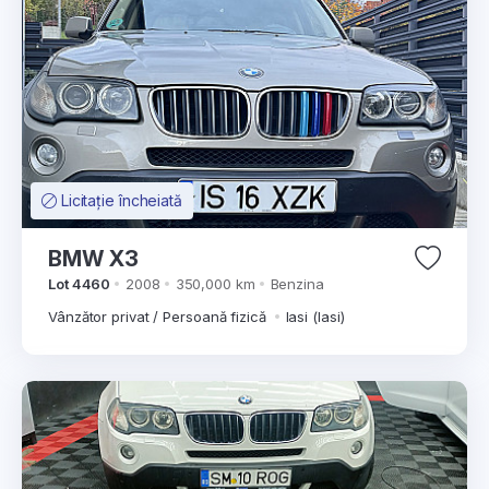
Licitație încheiată
BMW X3
Lot 4460
2008
350,000 km
Benzina
Vânzător privat / Persoană fizică
Iasi (Iasi)