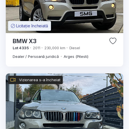
Licitație încheiată
BMW X3
Lot 4335
2011
230,000 km
Diesel
Dealer / Persoană juridică
Arges (Pitesti)
Vizionarea s-a încheiat