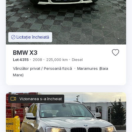
Licitație încheiată
BMW X3
Lot 4315
2008
225,000 km
Diesel
Vânzător privat / Persoană fizică
Maramures (Baia
Mare)
Vizionarea s-a încheiat