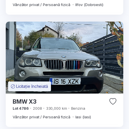
Vânzător privat / Persoană fizică
Ilfov (Dobroesti)
Licitație încheiată
BMW X3
Lot 4786
2008
330,000 km
Benzina
Vânzător privat / Persoană fizică
Iasi (Iasi)