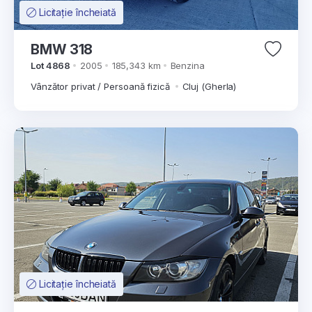
Licitație încheiată
BMW 318
Lot 4868
2005
185,343 km
Benzina
Vânzător privat / Persoană fizică
Cluj (Gherla)
Licitație încheiată