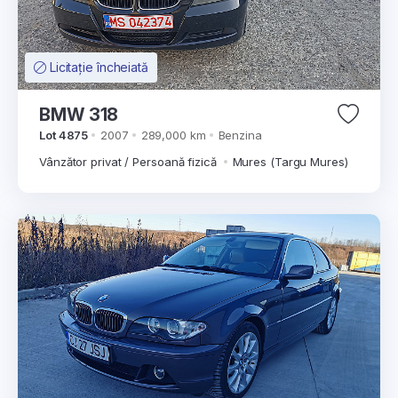
Licitație încheiată
BMW 318
Lot 4875
2007
289,000 km
Benzina
Vânzător privat / Persoană fizică
Mures (Targu Mures)