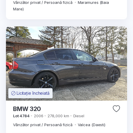
Vânzător privat / Persoană fizică
Maramures (Baia
Mare)
Licitație încheiată
BMW 320
Lot 4784
2006
278,000 km
Diesel
Vânzător privat / Persoană fizică
Valcea (Daesti)