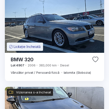
Licitație încheiată
BMW 320
Lot 4907
2006
383,000 km
Diesel
Vânzător privat / Persoană fizică
Ialomita (Slobozia)
Vizionarea s-a încheiat