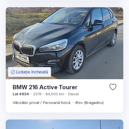
Licitație încheiată
BMW 216 Active Tourer
Lot 4934
2019
84,000 km
Diesel
Vânzător privat / Persoană fizică
Ilfov (Bragadiru)