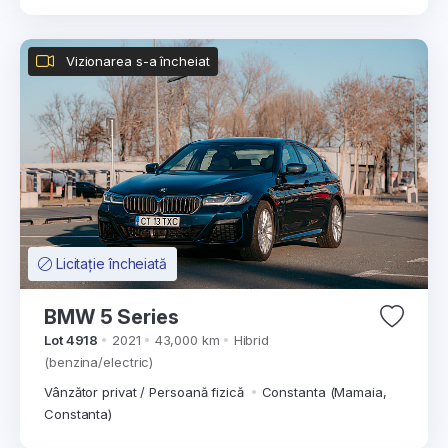
Vizionarea s-a încheiat
Licitație încheiată
BMW 5 Series
Lot 4918
2021
43,000 km
Hibrid
(benzina/electric)
Vânzător privat / Persoană fizică
Constanta (Mamaia,
Constanta)