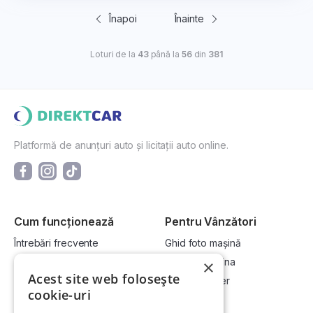
Înapoi
Înainte
Loturi de la
43
până la
56
din
381
Platformă de anunțuri auto și licitații auto online.
Cum funcționează
Pentru Vânzători
Întrebări frecvente
Ghid foto mașină
Cum cumpăr la licitație?
Vinde-ți mașina
×
Acest site web folosește
Cum vând la licitație?
Devino dealer
cookie-uri