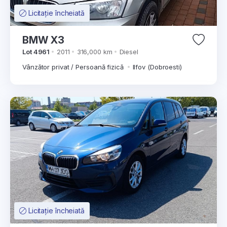
Licitație încheiată
BMW X3
Lot 4961
2011
316,000 km
Diesel
Vânzător privat / Persoană fizică
Ilfov (Dobroesti)
Licitație încheiată