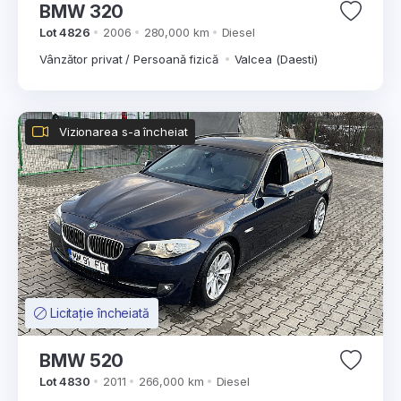
BMW 320
Lot 4826
2006
280,000 km
Diesel
Vânzător privat / Persoană fizică
Valcea (Daesti)
Vizionarea s-a încheiat
Licitație încheiată
BMW 520
Lot 4830
2011
266,000 km
Diesel