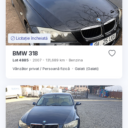
Licitație încheiată
BMW 318
Lot 4885
2007
131,689 km
Benzina
Vânzător privat / Persoană fizică
Galati (Galati)