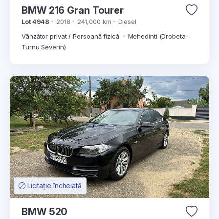
BMW 216 Gran Tourer
Lot 4948
2018
241,000 km
Diesel
Vânzător privat / Persoană fizică
Mehedinti (Drobeta-
Turnu Severin)
Licitație încheiată
BMW 520