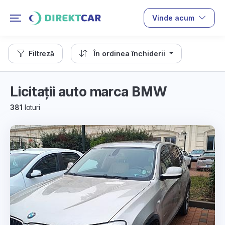
Vinde acum
Filtreză
În ordinea închiderii
Licitații auto marca BMW
381
loturi