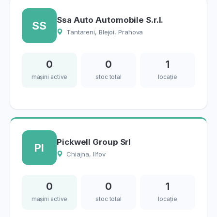
Ssa Auto Automobile S.r.l.
SS
Tantareni, Blejoi, Prahova
0
0
1
mașini active
stoc total
locație
Pickwell Group Srl
PI
Chiajna, Ilfov
0
0
1
mașini active
stoc total
locație