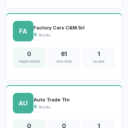
Factory Cars C&M Srl
FA
Buzau
0
61
1
mașini active
stoc total
locație
Auto Trade Ttn
AU
Buzau
0
0
1