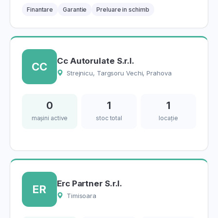
Finantare
Garantie
Preluare in schimb
Cc Autorulate S.r.l.
CC
Strejnicu, Targsoru Vechi, Prahova
0
1
1
mașini active
stoc total
locație
Erc Partner S.r.l.
ER
Timisoara