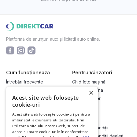
Platformă de anunțuri auto și licitații auto online.
Cum funcționează
Pentru Vânzători
Întrebări frecvente
Ghid foto mașină
Cum cumpăr la licitație?
Vinde-ți mașina
×
Acest site web folosește
Cum vând la licitație?
Devino dealer
cookie-uri
Acest site web folosește cookie-uri pentru a
Link-uri utile
Compania
îmbunătăți experiența utilizatorului. Prin
utilizarea site-ului nostru web, sunteți de
Informații utile vizionare
Termeni și condiții
acord cu toate cookie-urile în conformitate
Contact
Termeni și condiții dealeri