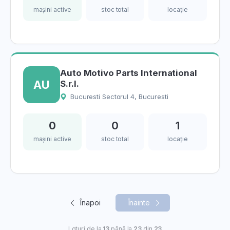
mașini active
stoc total
locație
Auto Motivo Parts International
AU
S.r.l.
Bucuresti Sectorul 4, Bucuresti
0
0
1
mașini active
stoc total
locație
Înapoi
Înainte
Loturi de la
13
până la
23
din
23