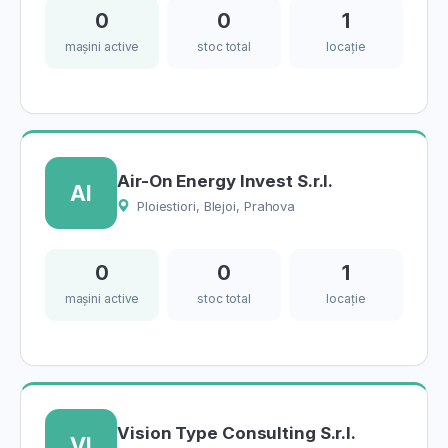
0
0
1
mașini active
stoc total
locație
Air-On Energy Invest S.r.l.
AI
Ploiestiori, Blejoi, Prahova
0
0
1
mașini active
stoc total
locație
Vision Type Consulting S.r.l.
VI