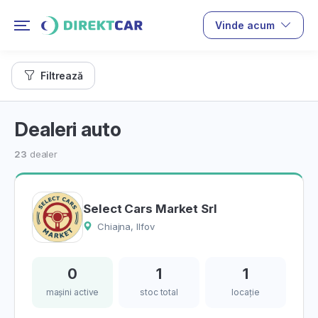
Vinde acum
Filtrează
Dealeri auto
23
dealer
Select Cars Market Srl
Chiajna, Ilfov
0
1
1
mașini active
stoc total
locație