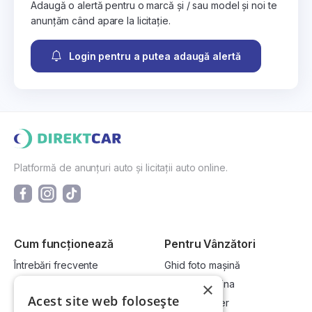
Adaugă o alertă pentru o marcă și / sau model și noi te
anunțăm când apare la licitație.
Login pentru a putea adaugă alertă
Platformă de anunțuri auto și licitații auto online.
Cum funcționează
Pentru Vânzători
Întrebări frecvente
Ghid foto mașină
Cum cumpăr la licitație?
Vinde-ți mașina
×
Acest site web folosește
Cum vând la licitație?
Devino dealer