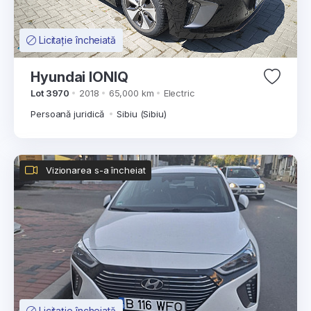
Licitație încheiată
Hyundai IONIQ
Lot 3970
2018
65,000 km
Electric
Persoană juridică
Sibiu (Sibiu)
Vizionarea s-a încheiat
Licitație încheiată