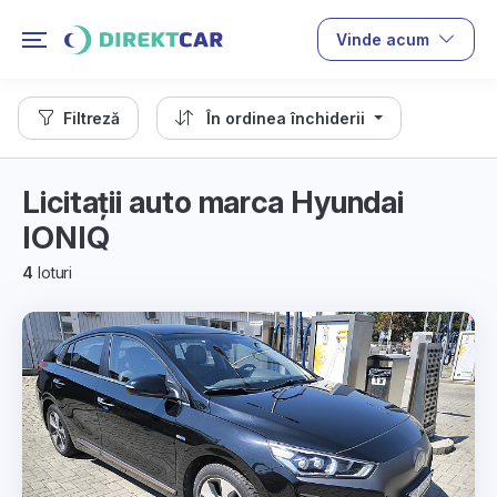
Vinde acum
Filtreză
În ordinea închiderii
Licitații auto marca Hyundai
IONIQ
4
loturi