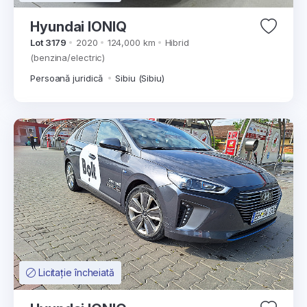
Hyundai IONIQ
Lot 3179
2020
124,000 km
Hibrid
(benzina/electric)
Persoană juridică
Sibiu (Sibiu)
Licitație încheiată