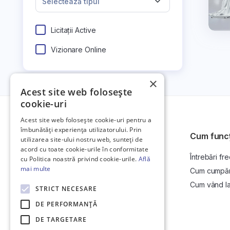
Selectează tipul
Licitații Active
Vizionare Online
×
Acest site web folosește
cookie-uri
Acest site web folosește cookie-uri pentru a
îmbunătăți experiența utilizatorului. Prin
Cum func
utilizarea site-ului nostru web, sunteți de
acord cu toate cookie-urile în conformitate
Întrebări fr
Platformă de anunțuri auto și licitații
cu Politica noastră privind cookie-urile.
Află
auto online.
mai multe
Cum cumpăr l
Cum vând la 
STRICT NECESARE
DE PERFORMANȚĂ
DE TARGETARE