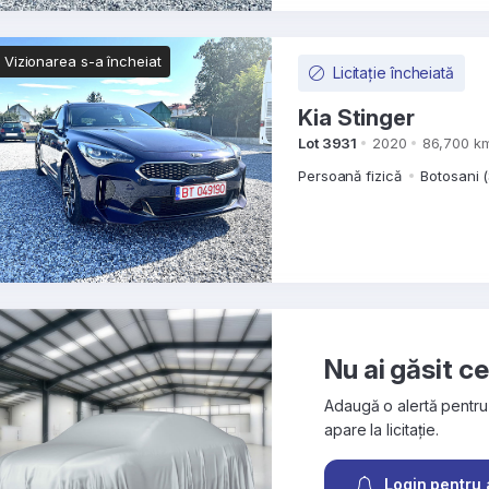
Vizionarea s-a încheiat
Licitație încheiată
Kia Stinger
Lot 3931
2020
86,700 k
Persoană fizică
Botosani (
Nu ai găsit c
Adaugă o alertă pentru
apare la licitație.
Login pentru 