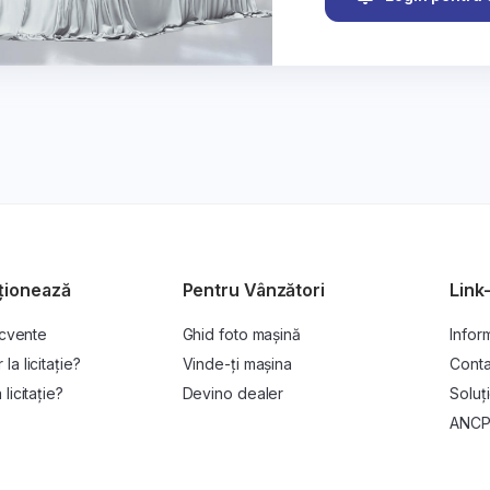
ționează
Pentru Vânzători
Link-
ecvente
Ghid foto mașină
Inform
a licitație?
Vinde-ți mașina
Conta
licitație?
Devino dealer
Soluți
ANC