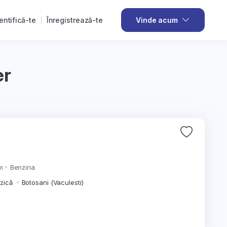
entifică-te
Înregistrează-te
Vinde acum
er
m
Benzina
izică
Botosani (Vaculesti)