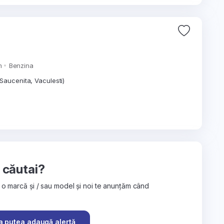
m
Benzina
Saucenita, Vaculesti)
e căutai?
 o marcă și / sau model și noi te anunțăm când
a putea adaugă alertă