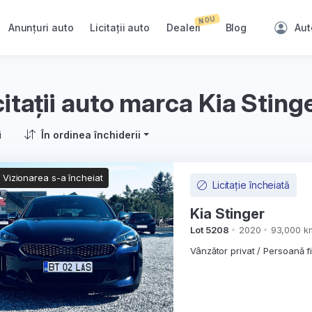
NOU
Anunțuri auto
Licitații auto
Dealeri
Blog
Aut
citații auto marca Kia Sting
i
În ordinea închiderii
Vizionarea s-a încheiat
Licitație încheiată
Kia Stinger
Lot 5208
2020
93,000 k
Vânzător privat / Persoană f