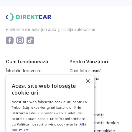
Platformă de anunțuri auto și licitații auto online.
Cum funcționează
Pentru Vânzători
Întrebări frecvente
Ghid foto mașină
Cum cumpăr la licitație?
Vinde-ți mașina
×
Acest site web folosește
Cum vând la licitație?
Devino dealer
cookie-uri
Acest site web folosește cookie-uri pentru a
Link-uri utile
Compania
îmbunătăți experiența utilizatorului. Prin
utilizarea site-ului nostru web, sunteți de
Informații utile vizionare
Termeni și condiții
acord cu toate cookie-urile în conformitate
Contact
Termeni și condiții dealeri
cu Politica noastră privind cookie-urile.
Află
mai multe
Soluționarea Online a litigiilor
Politică confidențialitate