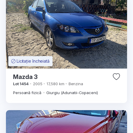
Licitație încheiată
Mazda 3
Lot 1454
2005
17,580 km
Benzina
Persoană fizică
Giurgiu (Adunatii-Copaceni)