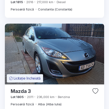
Lot 1815
2016
217,000 km
Diesel
Persoană fizică
Constanta (Constanta)
Licitație încheiată
Mazda 3
Lot 1805
2011
236,000 km
Benzina
Persoană fizică
Alba (Alba Iulia)