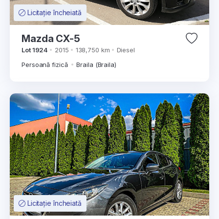
Licitație încheiată
Mazda CX-5
Lot 1924
2015
138,750 km
Diesel
Persoană fizică
Braila (Braila)
Licitație încheiată