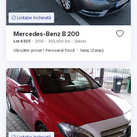
Licitație încheiată
Mercedes-Benz B 200
Lot 4325
2014
303,000 km
Diesel
Vânzător privat / Persoană fizică
Salaj (Zalau)
Licitație încheiată