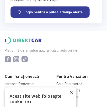
Login pentru a putea adaugă alertă
Platformă de anunțuri auto și licitații auto online.
Cum funcționează
Pentru Vânzători
Întrebări frecvente
Ghid foto mașină
Cum cumpăr la licitație?
Vinde-ți mașina
×
Acest site web folosește
Cum vând la licitație?
Devino dealer
cookie-uri