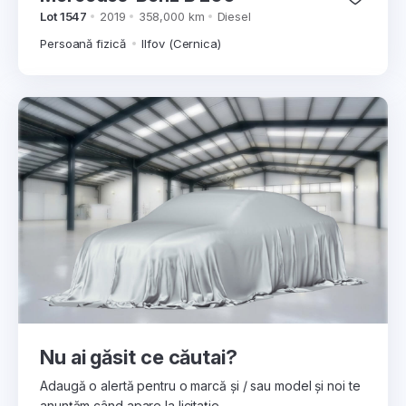
Lot 1547
2019
358,000 km
Diesel
Persoană fizică
Ilfov (Cernica)
Nu ai găsit ce căutai?
Adaugă o alertă pentru o marcă și / sau model și noi te
anunțăm când apare la licitație.