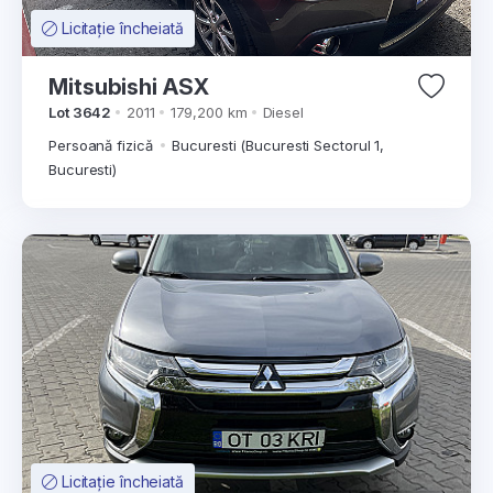
Licitație încheiată
Mitsubishi ASX
Lot 3642
2011
179,200 km
Diesel
Persoană fizică
Bucuresti (Bucuresti Sectorul 1,
Bucuresti)
Licitație încheiată