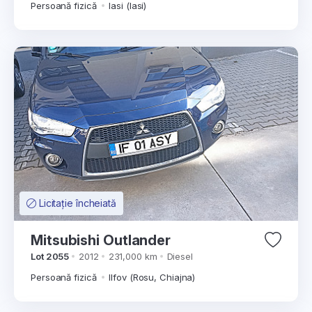
Persoană fizică
Iasi (Iasi)
Licitație încheiată
Mitsubishi Outlander
Lot 2055
2012
231,000 km
Diesel
Persoană fizică
Ilfov (Rosu, Chiajna)