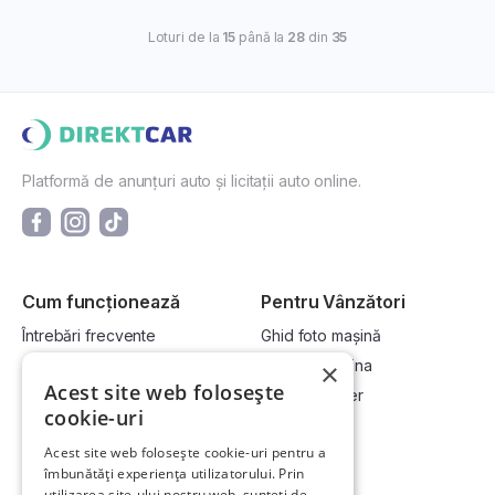
Loturi de la
15
până la
28
din
35
Platformă de anunțuri auto și licitații auto online.
Cum funcționează
Pentru Vânzători
Întrebări frecvente
Ghid foto mașină
Cum cumpăr la licitație?
Vinde-ți mașina
×
Acest site web folosește
Cum vând la licitație?
Devino dealer
cookie-uri
Acest site web folosește cookie-uri pentru a
Link-uri utile
Compania
îmbunătăți experiența utilizatorului. Prin
utilizarea site-ului nostru web, sunteți de