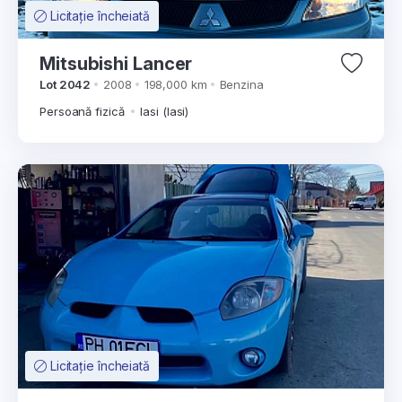
Licitație încheiată
Mitsubishi Lancer
Lot 2042
2008
198,000 km
Benzina
Persoană fizică
Iasi (Iasi)
Licitație încheiată