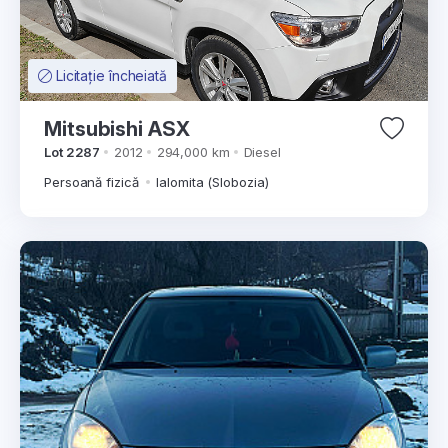
Licitație încheiată
Mitsubishi ASX
Lot 2287
2012
294,000 km
Diesel
Persoană fizică
Ialomita (Slobozia)