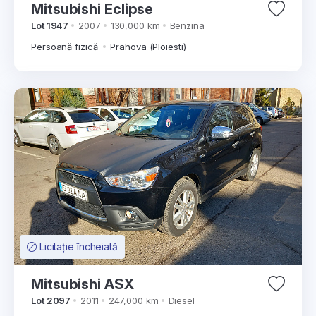
Mitsubishi Eclipse
Lot 1947
2007
130,000 km
Benzina
Persoană fizică
Prahova (Ploiesti)
Licitație încheiată
Mitsubishi ASX
Lot 2097
2011
247,000 km
Diesel