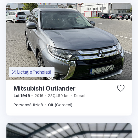
Licitație încheiată
Mitsubishi Outlander
Lot 1949
2016
237,459 km
Diesel
Persoană fizică
Olt (Caracal)