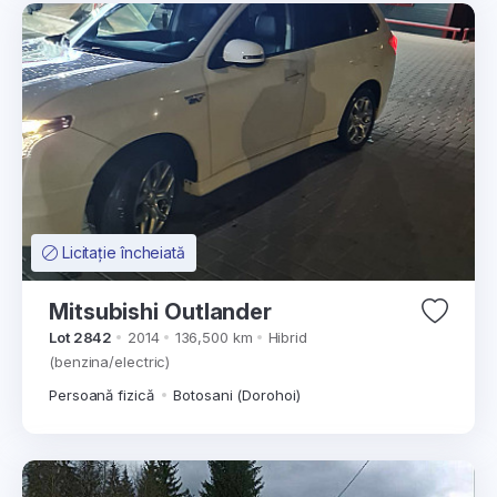
Licitație încheiată
Mitsubishi Outlander
Lot 2842
2014
136,500 km
Hibrid
(benzina/electric)
Persoană fizică
Botosani (Dorohoi)