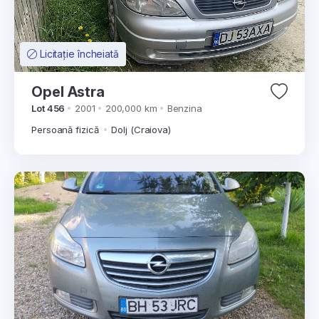
Licitație încheiată
Opel Astra
Lot 456
2001
200,000 km
Benzina
Persoană fizică
Dolj (Craiova)