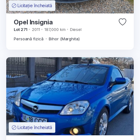
Licitație încheiată
Opel Insignia
Lot 271
2011
187,000 km
Diesel
Persoană fizică
Bihor (Marghita)
Licitație încheiată