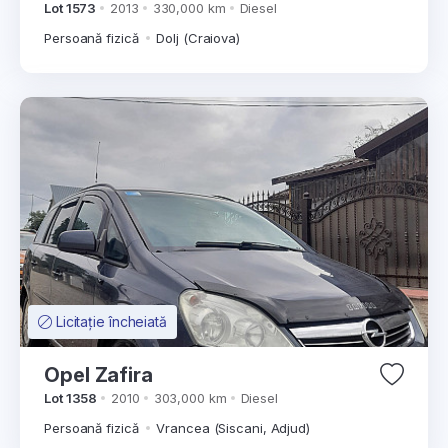
Lot 1573
2013
330,000 km
Diesel
Persoană fizică
Dolj (Craiova)
Licitație încheiată
Opel Zafira
Lot 1358
2010
303,000 km
Diesel
Persoană fizică
Vrancea (Siscani, Adjud)