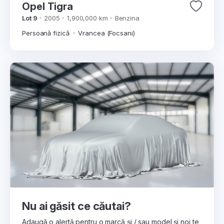
Opel Tigra
Lot 9
2005
1,900,000 km
Benzina
Persoană fizică
Vrancea (Focsani)
Nu ai găsit ce căutai?
Adaugă o alertă pentru o marcă și / sau model și noi te