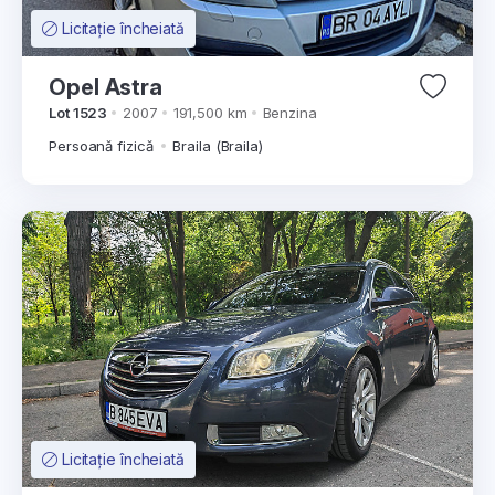
Licitație încheiată
Opel Astra
Lot 1523
2007
191,500 km
Benzina
Persoană fizică
Braila (Braila)
Licitație încheiată