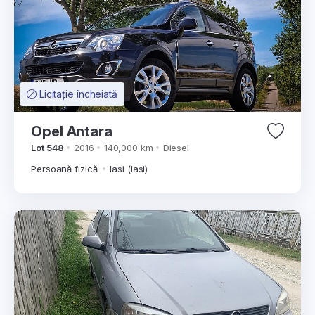
Licitație încheiată
Opel Antara
Lot 548
2016
140,000 km
Diesel
Persoană fizică
Iasi (Iasi)