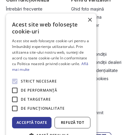
Întrebări frecvente
Ghid foto mașină
Cum cumpăr la licitație?
Vinde-ți mașina
×
Acest site web folosește
Cum vând la licitație?
Devino dealer
cookie-uri
Acest site web folosește cookie-uri pentru a
Link-uri utile
Compania
îmbunătăți experiența utilizatorului. Prin
utilizarea site-ului nostru web, sunteți de
Informații utile vizionare
Termeni și condiții
acord cu toate cookie-urile în conformitate
Contact
Termeni și condiții dealeri
cu Politica noastră privind cookie-urile.
Află
mai multe
Soluționarea Online a litigiilor
Politică confidențialitate
ANCP
Politica de cookies
STRICT NECESARE
Hartă site
DE PERFORMANȚĂ
DE TARGETARE
DE FUNCŢIONALITATE
Web Development by
Initial Commit
ACCEPTĂ TOATE
REFUZĂ TOT
© Copyright 2026 DirektCar