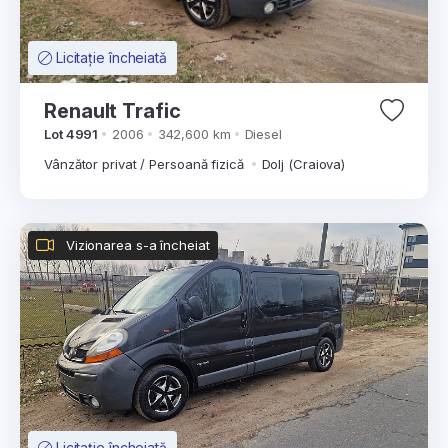
Licitație încheiată
Renault Trafic
Lot 4991
2006
342,600 km
Diesel
Vânzător privat / Persoană fizică
Dolj (Craiova)
Vizionarea s-a încheiat
Licitație încheiată