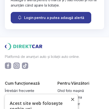
anunțăm când apare la licitație.
Login pentru a putea adaugă alertă
Platformă de anunțuri auto și licitații auto online.
Cum funcționează
Pentru Vânzători
Întrebări frecvente
Ghid foto mașină
Cum cumpăr la licitație?
Vinde-ți mașina
×
Acest site web folosește
Cum vând la licitație?
Devino dealer
cookie-uri