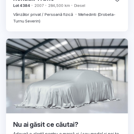
Lot 4384
2007
284,500 km
Diesel
Vânzător privat / Persoană fizică
Mehedinti (Drobeta-
Turnu Severin)
Nu ai găsit ce căutai?
Adaugă o alertă pentru o marcă și / sau model și noi te