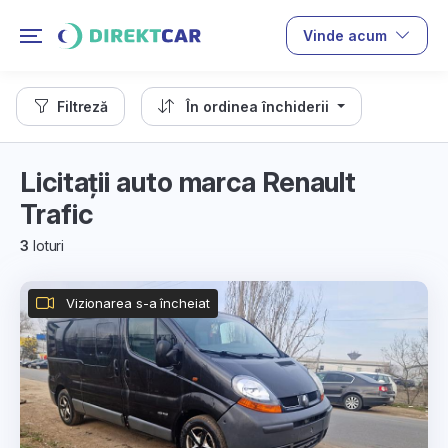
Vinde acum
Filtreză
În ordinea închiderii
Licitații auto marca Renault
Trafic
3
loturi
Vizionarea s-a încheiat