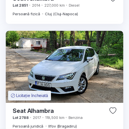
Lot 2851
2014
227,000 km
Diesel
Persoană fizică
Cluj (Cluj-Napoca)
Licitație încheiată
Seat Alhambra
Lot 2788
2017
119,500 km
Benzina
Persoană juridică
Ilfov (Bragadiru)