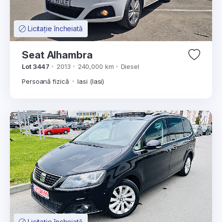
Licitație încheiată
Seat Alhambra
Lot 3447
2013
240,000 km
Diesel
Persoană fizică
Iasi (Iasi)
Licitație încheiată