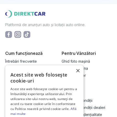
Platformă de anunțuri auto și licitații auto online.
Cum funcționează
Pentru Vânzători
Întrebări frecvente
Ghid foto mașină
Cum cumpăr la licitație?
Vinde-ți mașina
×
Acest site web folosește
Cum vând la licitație?
Devino dealer
cookie-uri
Acest site web folosește cookie-uri pentru a
Link-uri utile
Compania
îmbunătăți experiența utilizatorului. Prin
utilizarea site-ului nostru web, sunteți de
Informații utile vizionare
Termeni și condiții
acord cu toate cookie-urile în conformitate
Contact
Termeni și condiții dealeri
cu Politica noastră privind cookie-urile.
Află
mai multe
Soluționarea Online a litigiilor
Politică confidențialitate