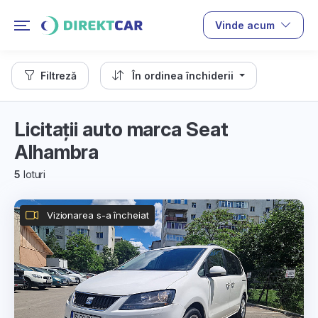
Vinde acum
Filtreză
În ordinea închiderii
Licitații auto marca Seat
Alhambra
5
loturi
Vizionarea s-a încheiat