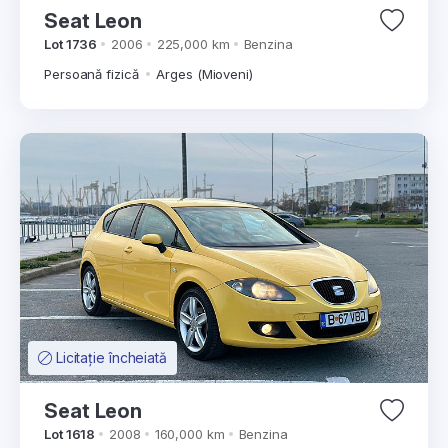
Seat Leon
Lot 1736
2006
225,000 km
Benzina
Persoană fizică
Arges (Mioveni)
Licitație încheiată
Seat Leon
Lot 1618
2008
160,000 km
Benzina