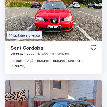
Licitație încheiată
Seat Cordoba
Lot 1632
2008
177,000 km
Benzina
Persoană fizică
Bucuresti (Bucuresti Sectorul 1,
Bucuresti)