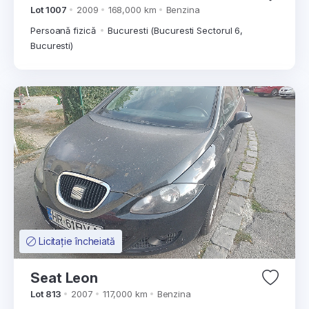
Lot 1007
2009
168,000 km
Benzina
Persoană fizică
Bucuresti (Bucuresti Sectorul 6,
Bucuresti)
Licitație încheiată
Seat Leon
Lot 813
2007
117,000 km
Benzina