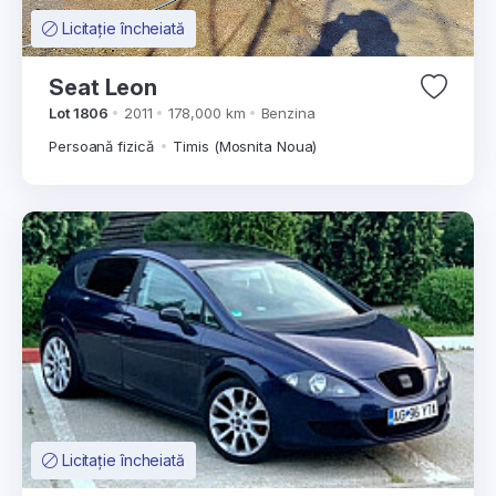
Licitație încheiată
Seat Leon
Lot 1806
2011
178,000 km
Benzina
Persoană fizică
Timis (Mosnita Noua)
Licitație încheiată