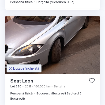
Persoană fizică
Harghita (Miercurea Ciuc)
Licitație încheiată
Seat Leon
Lot 630
2011
160,000 km
Benzina
Persoană fizică
Bucuresti (Bucuresti Sectorul 6,
Bucuresti)