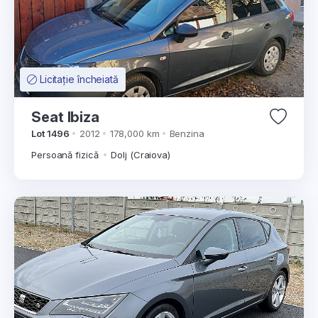
Licitație încheiată
Seat Ibiza
Lot 1496
2012
178,000 km
Benzina
Persoană fizică
Dolj (Craiova)