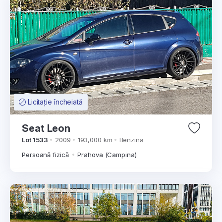
Licitație încheiată
Seat Leon
Lot 1533
2009
193,000 km
Benzina
Persoană fizică
Prahova (Campina)