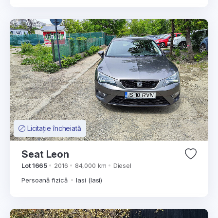
Licitație încheiată
Seat Leon
Lot 1665
2016
84,000 km
Diesel
Persoană fizică
Iasi (Iasi)