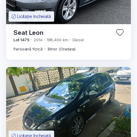
Licitație încheiată
Seat Leon
Lot 1475
2014
186,400 km
Diesel
Persoană fizică
Bihor (Oradea)
Licitație încheiată