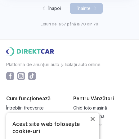
Înapoi
Înainte
Loturi de la
57
până la
70
din
70
Platformă de anunțuri auto și licitații auto online.
Cum funcționează
Pentru Vânzători
Întrebări frecvente
Ghid foto mașină
Cum cumpăr la licitație?
Vinde-ți mașina
×
Acest site web folosește
Cum vând la licitație?
Devino dealer
cookie-uri